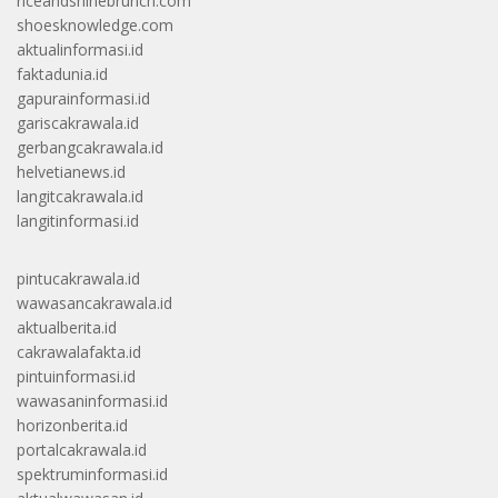
riceandshinebrunch.com
shoesknowledge.com
aktualinformasi.id
faktadunia.id
gapurainformasi.id
gariscakrawala.id
gerbangcakrawala.id
helvetianews.id
langitcakrawala.id
langitinformasi.id
pintucakrawala.id
wawasancakrawala.id
aktualberita.id
cakrawalafakta.id
pintuinformasi.id
wawasaninformasi.id
horizonberita.id
portalcakrawala.id
spektruminformasi.id