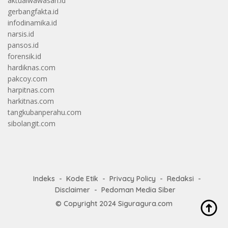
aktualwawasan.id
gerbangfakta.id
infodinamika.id
narsis.id
pansos.id
forensik.id
hardiknas.com
pakcoy.com
harpitnas.com
harkitnas.com
tangkubanperahu.com
sibolangit.com
Indeks
Kode Etik
Privacy Policy
Redaksi
Disclaimer
Pedoman Media Siber
© Copyright 2024
Siguragura.com