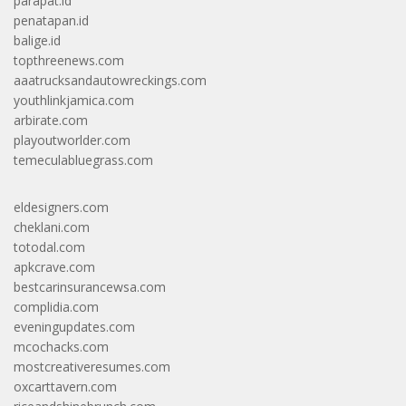
parapat.id
penatapan.id
balige.id
topthreenews.com
aaatrucksandautowreckings.com
youthlinkjamica.com
arbirate.com
playoutworlder.com
temeculabluegrass.com
eldesigners.com
cheklani.com
totodal.com
apkcrave.com
bestcarinsurancewsa.com
complidia.com
eveningupdates.com
mcochacks.com
mostcreativeresumes.com
oxcarttavern.com