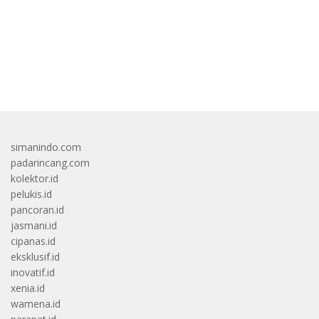
bandar besar starlight princess1000 bagi bonus
simanindo.com
padarincang.com
kolektor.id
pelukis.id
pancoran.id
jasmani.id
cipanas.id
eksklusif.id
inovatif.id
xenia.id
wamena.id