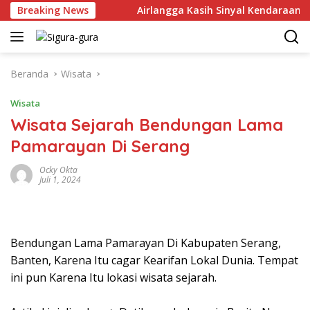
Langsung
 per Juni 2026
Breaking News
Airlangga Kasih Sinyal Kendaraan Pribad
ke
konten
Beranda
Wisata
Wisata
Wisata Sejarah Bendungan Lama
Pamarayan Di Serang
Ocky Okta
Juli 1, 2024
Bendungan Lama Pamarayan Di Kabupaten Serang,
Banten, Karena Itu cagar Kearifan Lokal Dunia. Tempat
ini pun Karena Itu lokasi wisata sejarah.