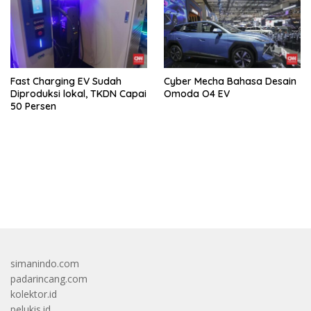
Fast Charging EV Sudah
Cyber Mecha Bahasa Desain
Diproduksi lokal, TKDN Capai
Omoda O4 EV
50 Persen
bandar besar starlight princess1000 bagi bonus
simanindo.com
padarincang.com
kolektor.id
pelukis.id