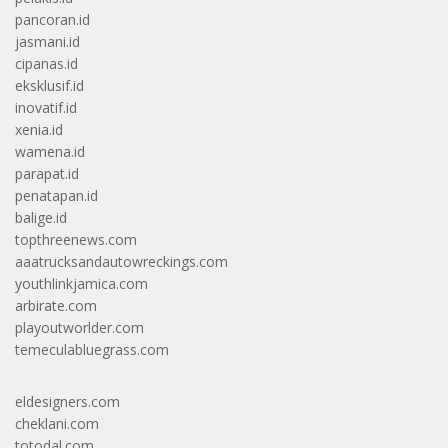
pancoran.id
jasmani.id
cipanas.id
eksklusif.id
inovatif.id
xenia.id
wamena.id
parapat.id
penatapan.id
balige.id
topthreenews.com
aaatrucksandautowreckings.com
youthlinkjamica.com
arbirate.com
playoutworlder.com
temeculabluegrass.com
eldesigners.com
cheklani.com
totodal.com