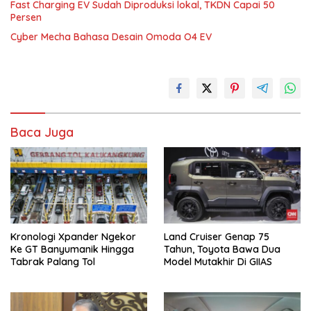
Fast Charging EV Sudah Diproduksi lokal, TKDN Capai 50
Persen
Cyber Mecha Bahasa Desain Omoda O4 EV
Baca Juga
Kronologi Xpander Ngekor
Land Cruiser Genap 75
Ke GT Banyumanik Hingga
Tahun, Toyota Bawa Dua
Tabrak Palang Tol
Model Mutakhir Di GIIAS