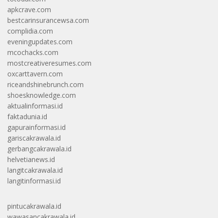
apkcrave.com
bestcarinsurancewsa.com
complidia.com
eveningupdates.com
mcochacks.com
mostcreativeresumes.com
oxcarttavern.com
riceandshinebrunch.com
shoesknowledge.com
aktualinformasi.id
faktadunia.id
gapurainformasi.id
gariscakrawala.id
gerbangcakrawala.id
helvetianews.id
langitcakrawala.id
langitinformasi.id
pintucakrawala.id
wawasancakrawala.id