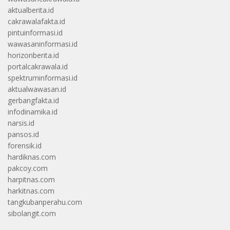
aktualberita.id
cakrawalafakta.id
pintuinformasi.id
wawasaninformasi.id
horizonberita.id
portalcakrawala.id
spektruminformasi.id
aktualwawasan.id
gerbangfakta.id
infodinamika.id
narsis.id
pansos.id
forensik.id
hardiknas.com
pakcoy.com
harpitnas.com
harkitnas.com
tangkubanperahu.com
sibolangit.com