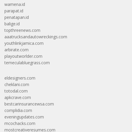
wamena.id
parapat.id
penatapan.id
balige.id
topthreenews.com
aaatrucksandautowreckings.com
youthlinkjamica.com
arbirate.com
playoutworlder.com
temeculabluegrass.com
eldesigners.com
cheklani.com
totodal.com
apkcrave.com
bestcarinsurancewsa.com
complidia.com
eveningupdates.com
mcochacks.com
mostcreativeresumes.com