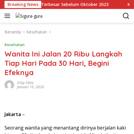
Langsung
gan Emas, Terbesar Sebelum Oktober 2023
Breaking News
Kronologi
ke
konten
Beranda
Kesehatan
Kesehatan
Wanita Ini Jalan 20 Ribu Langkah
Tiap Hari Pada 30 Hari, Begini
Efeknya
Ocky Okta
Januari 10, 2026
Jakarta
–
Seorang wanita yang menantang dirinya berjalan kaki