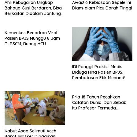
Ahli Kebugaran Ungkap
Awas! 6 Kebiasaan Sepele Ini
Bahaya Gusi Berdarah, Bisa
Diam-diam Picu Darah Tinggi
Berkaitan Didalam Jantung
hingga Diabetes
Kemenkes Benarkan Viral
Pasien BPJS Nunggu 8 Jam
Di RSCM, Ruang HCU
Terbatas
IDI Panggil Praktisi Medis
Diduga Hina Pasien BPJS,
Pembatasan Etik Menanti!
Pria 18 Tahun Pecahkan
Catatan Dunia, Dari Sebab
Itu Profesor Termuda
Sepanjang Sejarah
Kabut Asap Selimuti Aceh
Barat, Masker Dibagikan