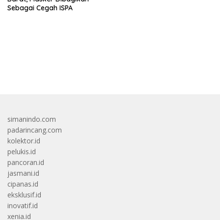
Sebagai Cegah ISPA
bandar besar starlight princess1000 bagi bonus
simanindo.com
padarincang.com
kolektor.id
pelukis.id
pancoran.id
jasmani.id
cipanas.id
eksklusif.id
inovatif.id
xenia.id