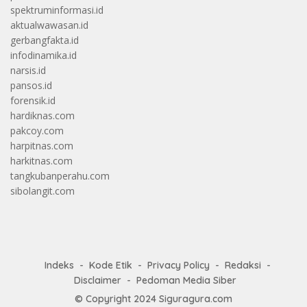
spektruminformasi.id
aktualwawasan.id
gerbangfakta.id
infodinamika.id
narsis.id
pansos.id
forensik.id
hardiknas.com
pakcoy.com
harpitnas.com
harkitnas.com
tangkubanperahu.com
sibolangit.com
Indeks
Kode Etik
Privacy Policy
Redaksi
Disclaimer
Pedoman Media Siber
© Copyright 2024
Siguragura.com