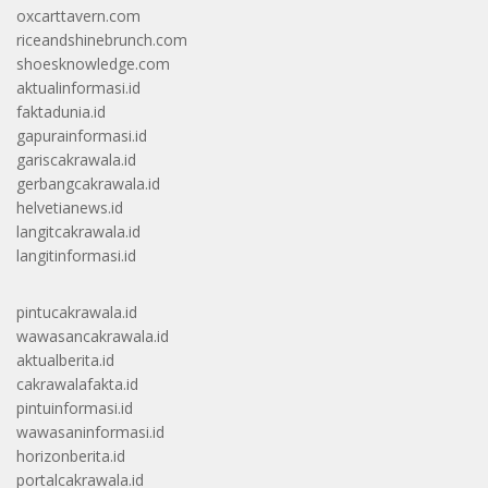
oxcarttavern.com
riceandshinebrunch.com
shoesknowledge.com
aktualinformasi.id
faktadunia.id
gapurainformasi.id
gariscakrawala.id
gerbangcakrawala.id
helvetianews.id
langitcakrawala.id
langitinformasi.id
pintucakrawala.id
wawasancakrawala.id
aktualberita.id
cakrawalafakta.id
pintuinformasi.id
wawasaninformasi.id
horizonberita.id
portalcakrawala.id