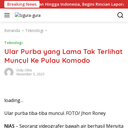
Langsung
ta Pengangguran Hingga Indonesia, Begini Rincian Laporan BPS
Breaking News
ke
konten
Beranda
Teknologi
Teknologi
Ular Purba yang Lama Tak Terlihat
Muncul Ke Pulau Komodo
Ocky Okta
November 5, 2025
loading…
Ular purba tiba-tiba muncul. FOTO/ Jhon Roney
NIAS
– Seorang videografer bawah air berhasil Menyita