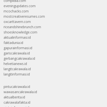
complidia.com
eveningupdates.com
mcochacks.com
mostcreativeresumes.com
oxcarttavern.com
riceandshinebrunch.com
shoesknowledge.com
aktualinformasi.id
faktadunia.id
gapurainformasi.id
gariscakrawala.id
gerbangcakrawala.id
helvetianews.id
langitcakrawala.id
langitinformasi.id
pintucakrawala.id
wawasancakrawala.id
aktualberita.id
cakrawalafakta.id