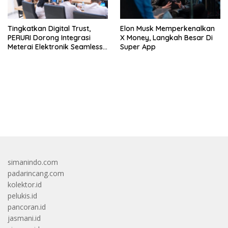
Tingkatkan Digital Trust,
Elon Musk Memperkenalkan
PERURI Dorong Integrasi
X Money, Langkah Besar Di
Meterai Elektronik Seamless
Super App
Di Layanan Karantina
bandar besar starlight princess1000 bagi bonus
simanindo.com
padarincang.com
kolektor.id
pelukis.id
pancoran.id
jasmani.id