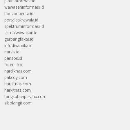
pintuinformasi.id
wawasaninformasi.id
horizonberita.id
portalcakrawala.id
spektruminformasi.id
aktualwawasan.id
gerbangfakta.id
infodinamika.id
narsis.id
pansos.id
forensik.id
hardiknas.com
pakcoy.com
harpitnas.com
harkitnas.com
tangkubanperahu.com
sibolangit.com