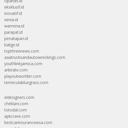
cipanas.id
eksklusif.id
inovatif.id
xenia.id
wamena.id
parapat.id
penatapan.id
balige.id
topthreenews.com
aaatrucksandautowreckings.com
youthlinkjamica.com
arbirate.com
playoutworlder.com
temeculabluegrass.com
eldesigners.com
cheklani.com
totodal.com
apkcrave.com
bestcarinsurancewsa.com