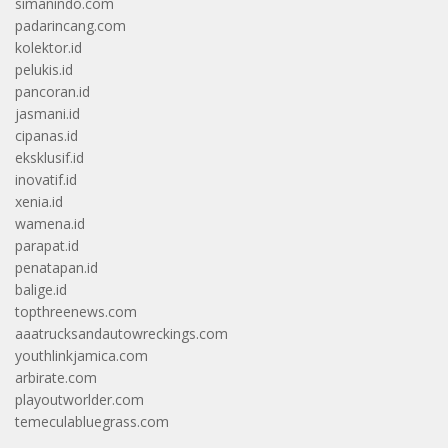
simanindo.com
padarincang.com
kolektor.id
pelukis.id
pancoran.id
jasmani.id
cipanas.id
eksklusif.id
inovatif.id
xenia.id
wamena.id
parapat.id
penatapan.id
balige.id
topthreenews.com
aaatrucksandautowreckings.com
youthlinkjamica.com
arbirate.com
playoutworlder.com
temeculabluegrass.com