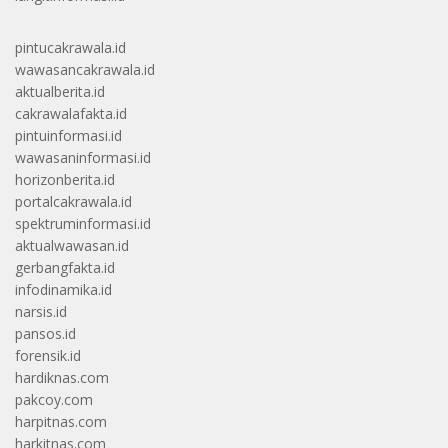
pintucakrawala.id
wawasancakrawala.id
aktualberita.id
cakrawalafakta.id
pintuinformasi.id
wawasaninformasi.id
horizonberita.id
portalcakrawala.id
spektruminformasi.id
aktualwawasan.id
gerbangfakta.id
infodinamika.id
narsis.id
pansos.id
forensik.id
hardiknas.com
pakcoy.com
harpitnas.com
harkitnas.com