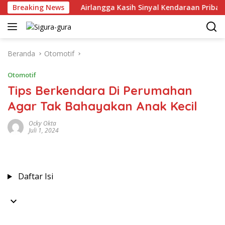
Langsung
i 2026
Breaking News
Airlangga Kasih Sinyal Kendaraan Pribadi Hybrid
ke
konten
Beranda
Otomotif
Otomotif
Tips Berkendara Di Perumahan
Agar Tak Bahayakan Anak Kecil
Ocky Okta
Juli 1, 2024
Daftar Isi