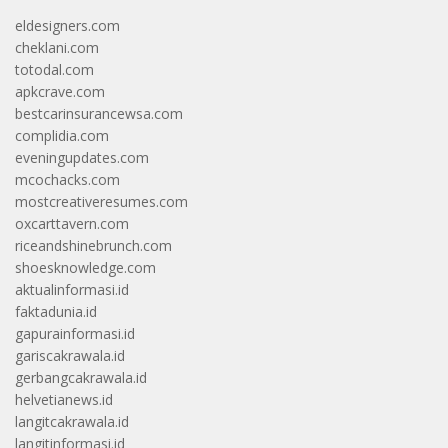
eldesigners.com
cheklani.com
totodal.com
apkcrave.com
bestcarinsurancewsa.com
complidia.com
eveningupdates.com
mcochacks.com
mostcreativeresumes.com
oxcarttavern.com
riceandshinebrunch.com
shoesknowledge.com
aktualinformasi.id
faktadunia.id
gapurainformasi.id
gariscakrawala.id
gerbangcakrawala.id
helvetianews.id
langitcakrawala.id
langitinformasi.id