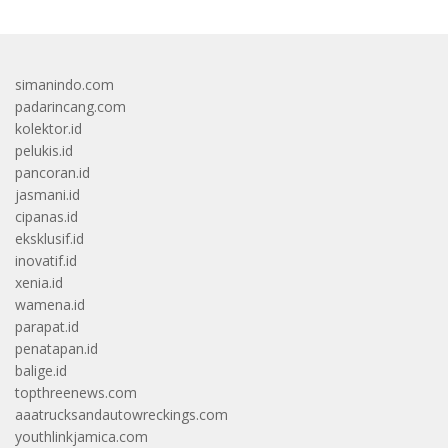
simanindo.com
padarincang.com
kolektor.id
pelukis.id
pancoran.id
jasmani.id
cipanas.id
eksklusif.id
inovatif.id
xenia.id
wamena.id
parapat.id
penatapan.id
balige.id
topthreenews.com
aaatrucksandautowreckings.com
youthlinkjamica.com