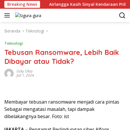
Langsung
 Juni 2026
Breaking News
Airlangga Kasih Sinyal Kendaraan Pribadi Hy
ke
konten
Beranda
Teknologi
Teknologi
Tebusan Ransomware, Lebih Baik
Dibayar atau Tidak?
Ocky Okta
Juli 1, 2024
Membayar tebusan ransomware menjadi cara pintas
Sebagai mengatasi masalah, tapi dampak
dibelakangnya besar. Foto: ist
JAKARTA
– Pengamat Perlindungan siber Alfons