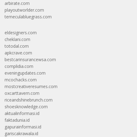
arbirate.com
playoutworlder.com
temeculabluegrass.com
eldesigners.com
cheklani.com
totodal.com
apkcrave.com
bestcarinsurancewsa.com
complidia.com
eveningupdates.com
mcochacks.com
mostcreativeresumes.com
oxcarttavern.com
riceandshinebrunch.com
shoesknowledge.com
aktualinformasi.id
faktadunia.id
gapurainformasi.id
gariscakrawala.id