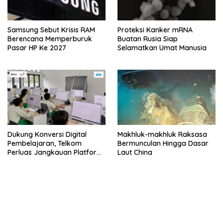
Samsung Sebut Krisis RAM
Proteksi Kanker mRNA
Berencana Memperburuk
Buatan Rusia Siap
Pasar HP Ke 2027
Selamatkan Umat Manusia
Dukung Konversi Digital
Makhluk-makhluk Raksasa
Pembelajaran, Telkom
Bermunculan Hingga Dasar
Perluas Jangkauan Platform
Laut China
PIJAR Hingga Ratusan Ribu
Siswa
bandar besar starlight princess1000 bagi bonus