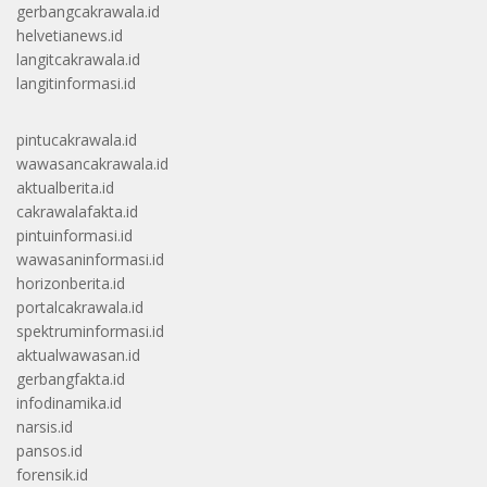
gerbangcakrawala.id
helvetianews.id
langitcakrawala.id
langitinformasi.id
pintucakrawala.id
wawasancakrawala.id
aktualberita.id
cakrawalafakta.id
pintuinformasi.id
wawasaninformasi.id
horizonberita.id
portalcakrawala.id
spektruminformasi.id
aktualwawasan.id
gerbangfakta.id
infodinamika.id
narsis.id
pansos.id
forensik.id