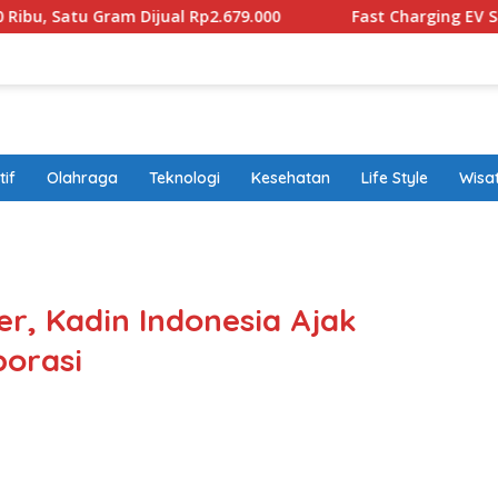
 Dijual Rp2.679.000
Fast Charging EV Sudah Diproduksi
if
Olahraga
Teknologi
Kesehatan
Life Style
Wisa
band
r, Kadin Indonesia Ajak
orasi