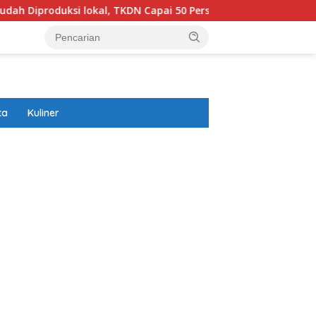
 lokal, TKDN Capai 50 Persen
Prabowo Akansegera Hadir
ta
Kuliner
ar besar starlight princess1000 bagi bonus