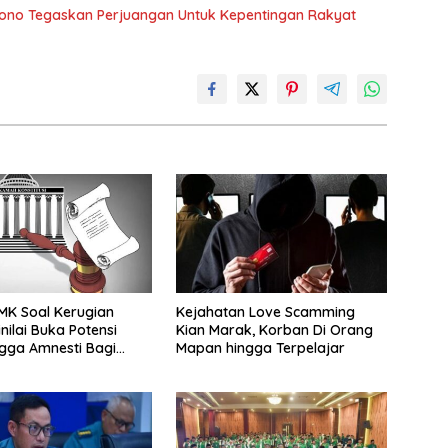
iono Tegaskan Perjuangan Untuk Kepentingan Rakyat
MK Soal Kerugian
Kejahatan Love Scamming
nilai Buka Potensi
Kian Marak, Korban Di Orang
ngga Amnesti Bagi
Mapan hingga Terpelajar
 Berbasis Audit BPKP