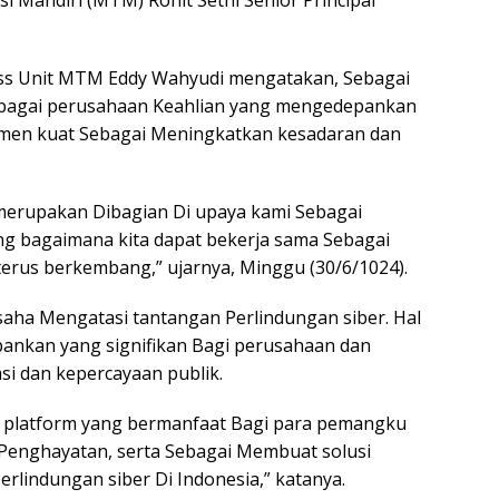
i Mandiri (MTM) Rohit Sethi Senior Principal
ness Unit MTM Eddy Wahyudi mengatakan, Sebagai
ebagai perusahaan Keahlian yang mengedepankan
men kuat Sebagai Meningkatkan kesadaran dan
 merupakan Dibagian Di upaya kami Sebagai
ang bagaimana kita dapat bekerja sama Sebagai
terus berkembang,” ujarnya, Minggu (30/6/1024).
usaha Mengatasi tantangan Perlindungan siber. Hal
bankan yang signifikan Bagi perusahaan dan
si dan kepercayaan publik.
di platform yang bermanfaat Bagi para pemangku
 Penghayatan, serta Sebagai Membuat solusi
lindungan siber Di Indonesia,” katanya.