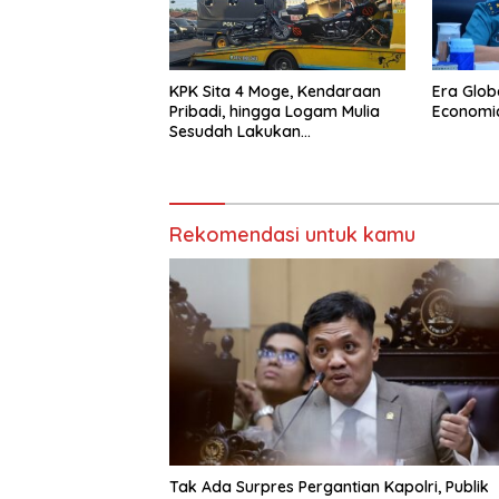
KPK Sita 4 Moge, Kendaraan
Era Glob
Pribadi, hingga Logam Mulia
Economi
Sesudah Lakukan
Penggeledahan Yang
Berhubungan Didalam Tindak
Kejahatan Bupati Pemalang
Rekomendasi untuk kamu
Tak Ada Surpres Pergantian Kapolri, Publik