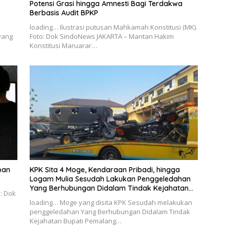
Potensi Grasi hingga Amnesti Bagi Terdakwa
Berbasis Audit BPKP
loading… Ilustrasi putusan Mahkamah Konstitusi (MK).
yang
Foto: Dok SindoNews JAKARTA – Mantan Hakim
Konstitusi Maruarar…
ban
KPK Sita 4 Moge, Kendaraan Pribadi, hingga
Logam Mulia Sesudah Lakukan Penggeledahan
Yang Berhubungan Didalam Tindak Kejahatan
o: Dok
Bupati Pemalang
loading… Moge yang disita KPK Sesudah melakukan
penggeledahan Yang Berhubungan Didalam Tindak
Kejahatan Bupati Pemalang…