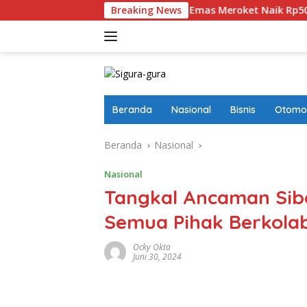
Langsung
esatkan
Harga Emas Meroket Naik Rp50 Ribu, Satu Gram
Breaking News
ke
konten
Beranda
Nasional
Bisnis
Otomot
Beranda
Nasional
Nasional
Tangkal Ancaman Sibe
Semua Pihak Berkolab
Ocky Okta
Juni 30, 2024