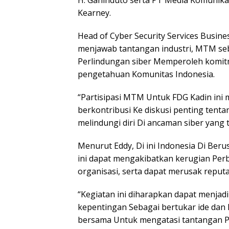
H. Ganinduto serta PT Media Komunikas
Kearney.
Head of Cyber Security Services Busi
menjawab tantangan industri, MTM s
Perlindungan siber Memperoleh komit
pengetahuan Komunitas Indonesia.
“Partisipasi MTM Untuk FDG Kadin ini
berkontribusi Ke diskusi penting tent
melindungi diri Di ancaman siber yang 
Menurut Eddy, Di ini Indonesia Di Ber
ini dapat mengakibatkan kerugian Per
organisasi, serta dapat merusak reputa
“Kegiatan ini diharapkan dapat menja
kepentingan Sebagai bertukar ide dan
bersama Untuk mengatasi tantangan Per