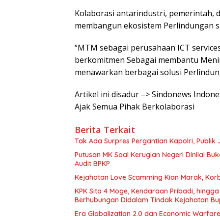
Kolaborasi antarindustri, pemerintah,
membangun ekosistem Perlindungan sib
“MTM sebagai perusahaan ICT service
berkomitmen Sebagai membantu Mening
menawarkan berbagai solusi Perlindung
Artikel ini disadur –> Sindonews Indon
Ajak Semua Pihak Berkolaborasi
Berita Terkait
Tak Ada Surpres Pergantian Kapolri, Publ
Putusan MK Soal Kerugian Negeri Dinilai Bu
Audit BPKP
Kejahatan Love Scamming Kian Marak, Korb
KPK Sita 4 Moge, Kendaraan Pribadi, hing
Berhubungan Didalam Tindak Kejahatan Bu
Era Globalization 2.0 dan Economic Warfar