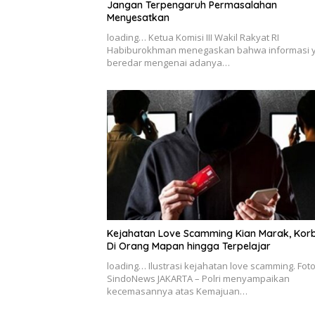
Jangan Terpengaruh Permasalahan
Menyesatkan
loading… Ketua Komisi III Wakil Rakyat RI
Habiburokhman menegaskan bahwa informasi 
beredar mengenai adanya…
Kejahatan Love Scamming Kian Marak, Kor
Di Orang Mapan hingga Terpelajar
loading… Ilustrasi kejahatan love scamming. Fot
SindoNews JAKARTA – Polri menyampaikan
kecemasannya atas Kemajuan…