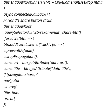
this.shadowRoot.innerHTML = CbRekomenditDesktop.html;
}
async connectedCallback() {
// Handle share button clicks
this.shadowRoot
.querySelectorAll(“.cb-rekomendit__share-btn”)
.forEach((btn) => {
btn.addEventListener(“click”, (e) => {
e.preventDefault();
e.stopPropagation();
const url = btn.getAttribute(“data-url”);
const title = btn.getAttribute(“data-title”);
if (navigator.share) {
navigator
.share({
title: title,
url: url,
})