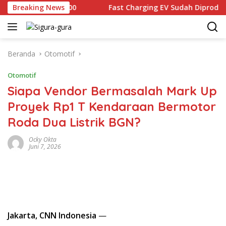
Langsung
 Rp2.679.000
Breaking News
Fast Charging EV Sudah Diproduksi lokal,
ke
konten
Beranda
Otomotif
Otomotif
Siapa Vendor Bermasalah Mark Up
Proyek Rp1 T Kendaraan Bermotor
Roda Dua Listrik BGN?
Ocky Okta
Juni 7, 2026
Jakarta, CNN Indonesia
—