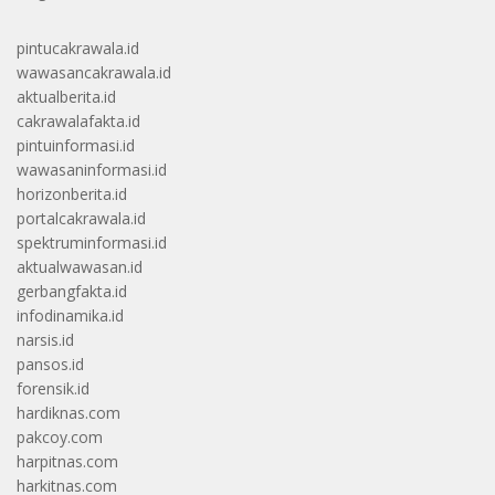
pintucakrawala.id
wawasancakrawala.id
aktualberita.id
cakrawalafakta.id
pintuinformasi.id
wawasaninformasi.id
horizonberita.id
portalcakrawala.id
spektruminformasi.id
aktualwawasan.id
gerbangfakta.id
infodinamika.id
narsis.id
pansos.id
forensik.id
hardiknas.com
pakcoy.com
harpitnas.com
harkitnas.com