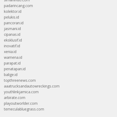
padarincang.com
kolektor.id
pelukis.id
pancoran.id
jasmani.id
cipanas.id
eksklusif.id
inovatif.id
xenia.id
wamena.id
parapat.id
penatapan.id
balige.id
topthreenews.com
aaatrucksandautowreckings.com
youthlinkjamica.com
arbirate.com
playoutworlder.com
temeculabluegrass.com