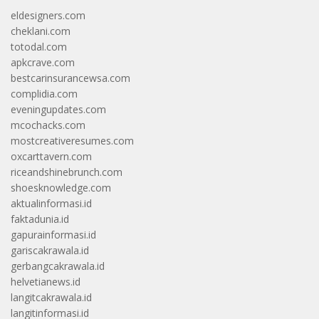
eldesigners.com
cheklani.com
totodal.com
apkcrave.com
bestcarinsurancewsa.com
complidia.com
eveningupdates.com
mcochacks.com
mostcreativeresumes.com
oxcarttavern.com
riceandshinebrunch.com
shoesknowledge.com
aktualinformasi.id
faktadunia.id
gapurainformasi.id
gariscakrawala.id
gerbangcakrawala.id
helvetianews.id
langitcakrawala.id
langitinformasi.id