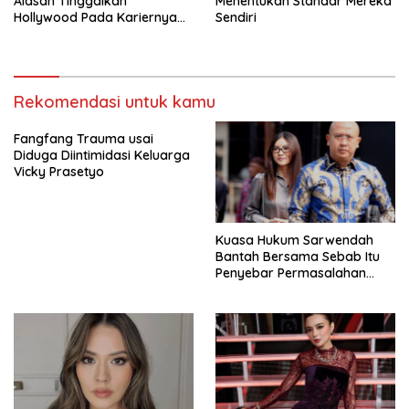
Alasan Tinggalkan
Menentukan Standar Mereka
Hollywood Pada Kariernya
Sendiri
Meroket
Rekomendasi untuk kamu
Fangfang Trauma usai
Diduga Diintimidasi Keluarga
Vicky Prasetyo
Kuasa Hukum Sarwendah
Bantah Bersama Sebab Itu
Penyebar Permasalahan
Penyakit Ruben Onsu