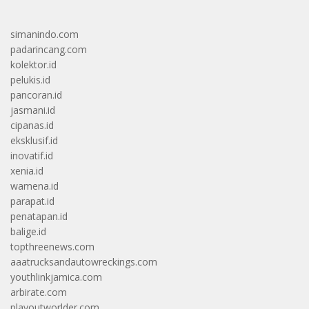
simanindo.com
padarincang.com
kolektor.id
pelukis.id
pancoran.id
jasmani.id
cipanas.id
eksklusif.id
inovatif.id
xenia.id
wamena.id
parapat.id
penatapan.id
balige.id
topthreenews.com
aaatrucksandautowreckings.com
youthlinkjamica.com
arbirate.com
playoutworlder.com