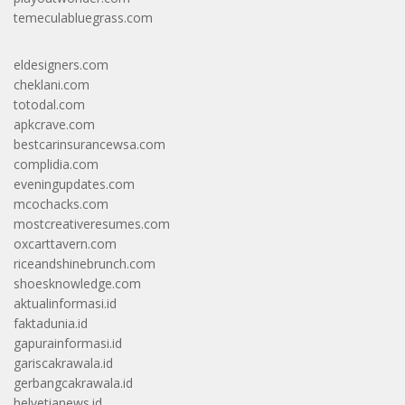
temeculabluegrass.com
eldesigners.com
cheklani.com
totodal.com
apkcrave.com
bestcarinsurancewsa.com
complidia.com
eveningupdates.com
mcochacks.com
mostcreativeresumes.com
oxcarttavern.com
riceandshinebrunch.com
shoesknowledge.com
aktualinformasi.id
faktadunia.id
gapurainformasi.id
gariscakrawala.id
gerbangcakrawala.id
helvetianews.id