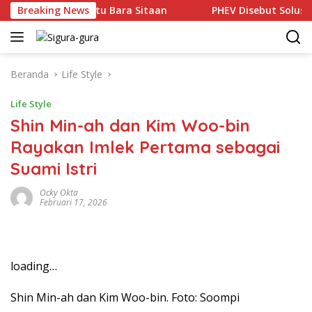
Langsung
alam Lelang Batu Bara Sitaan
Breaking News
PHEV Disebut Solusi Trans
ke
konten
Beranda
Life Style
Life Style
Shin Min-ah dan Kim Woo-bin
Rayakan Imlek Pertama sebagai
Suami Istri
Ocky Okta
Februari 17, 2026
loading…
Shin Min-ah dan Kim Woo-bin. Foto: Soompi