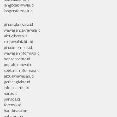
langitcakrawala.id
langitinformasi.id
pintucakrawala.id
wawasancakrawala.id
aktualberita.id
cakrawalafakta.id
pintuinformasi.id
wawasaninformasi.id
horizonberita.id
portalcakrawala.id
spektruminformasi.id
aktualwawasan.id
gerbangfakta.id
infodinamika.id
narsis.id
pansos.id
forensik.id
hardiknas.com
pakcoy.com