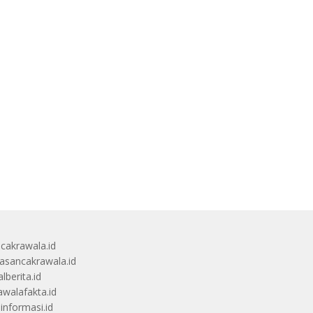
ucakrawala.id
sancakrawala.id
lberita.id
awalafakta.id
uinformasi.id