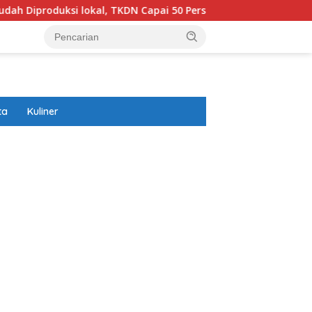
 lokal, TKDN Capai 50 Persen
Prabowo Akansegera Hadir
ta
Kuliner
ar besar starlight princess1000 bagi bonus