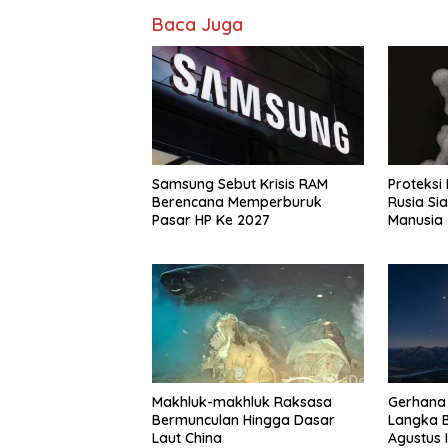
Baca Juga
Samsung Sebut Krisis RAM
Proteksi
Berencana Memperburuk
Rusia Si
Pasar HP Ke 2027
Manusia
Makhluk-makhluk Raksasa
Gerhana 
Bermunculan Hingga Dasar
Langka B
Laut China
Agustus I