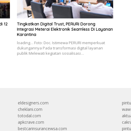
i 12
Tingkatkan Digital Trust, PERURI Dorong
Integrasi Meterai Elektronik Seamless Di Layanan
Karantina
loading… Foto: Doc. Istimewa PERURI memperkuat
dukungannya Pada transformasi digital layanan
publik Melewati kegiatan sosialisasi…
eldesigners.com
pint
cheklani.com
wawa
totodal.com
aktua
apkcrave.com
cakr
bestcarinsurancewsa.com
pint