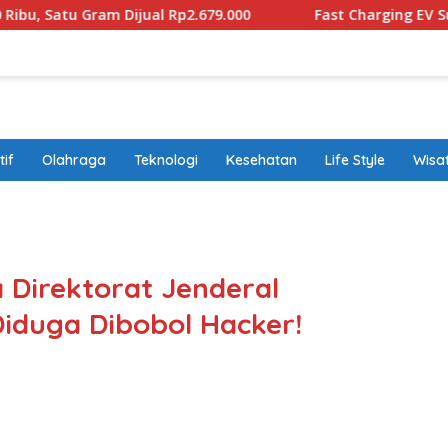
 Dijual Rp2.679.000
Fast Charging EV Sudah Diproduksi
if
Olahraga
Teknologi
Kesehatan
Life Style
Wisa
band
 Direktorat Jenderal
iduga Dibobol Hacker!