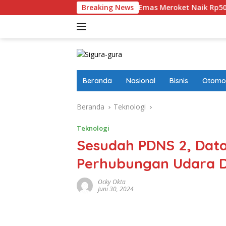
Langsung
esatkan
Harga Emas Meroket Naik Rp50 Ribu, Satu Gram
Breaking News
ke
konten
Beranda
Nasional
Bisnis
Otomot
Beranda
Teknologi
Teknologi
Sesudah PDNS 2, Data
Perhubungan Udara D
Ocky Okta
Juni 30, 2024