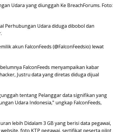
ungan Udara yang diunggah Ke BreachForums. Foto:
eral Perhubungan Udara diduga dibobol dan
.
emilik akun FalconFeeds (@FalconFeedsio) lewat
Sebelumnya FalconFeeds menyampaikan kabar
cker, Justru data yang diretas diduga dijual
nggah tentang Pelanggar data signifikan yang
bungan Udara Indonesia,” ungkap FalconFeeds,
kuran lebih Didalam 3 GB yang berisi data pegawai,
website, foto KTP pegawai, sertifikat peserta pilot