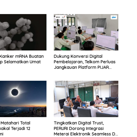
 Kanker mRNA Buatan
Dukung Konversi Digital
ap Selamatkan Umat
Pembelajaran, Telkom Perluas
Jangkauan Platform PIJAR
Hingga Ratusan Ribu Siswa
Matahari Total
Tingkatkan Digital Trust,
akal Terjadi 12
PERURI Dorong Integrasi
ni
Meterai Elektronik Seamless Di