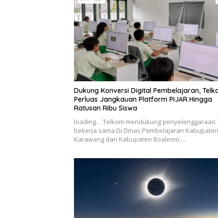
Dukung Konversi Digital Pembelajaran, Tel
Perluas Jangkauan Platform PIJAR Hingga
Ratusan Ribu Siswa
loading… Telkom mendukung penyelenggaraan 
bekerja sama Di Dinas Pembelajaran Kabupate
Karawang dan Kabupaten Boalemo….