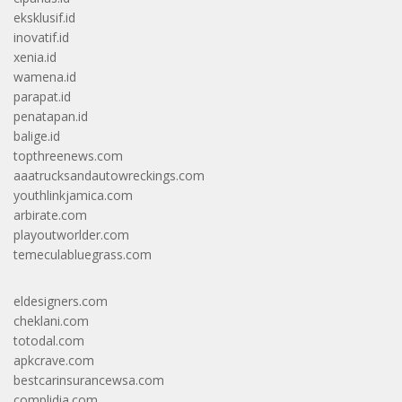
eksklusif.id
inovatif.id
xenia.id
wamena.id
parapat.id
penatapan.id
balige.id
topthreenews.com
aaatrucksandautowreckings.com
youthlinkjamica.com
arbirate.com
playoutworlder.com
temeculabluegrass.com
eldesigners.com
cheklani.com
totodal.com
apkcrave.com
bestcarinsurancewsa.com
complidia.com