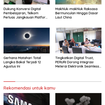
Dukung Konversi Digital
Makhluk-makhluk Raksasa
Pembelajaran, Telkom
Bermunculan Hingga Dasar
Perluas Jangkauan Platform
Laut China
PIJAR Hingga Ratusan Ribu
Siswa
Gerhana Matahari Total
Tingkatkan Digital Trust,
Langka Bakal Terjadi 12
PERURI Dorong Integrasi
Agustus Ini
Meterai Elektronik Seamless
Di Layanan Karantina
Rekomendasi untuk kamu