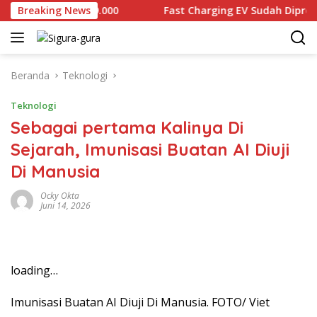
Langsung
jual Rp2.679.000
Breaking News
Fast Charging EV Sudah Diproduksi lo
ke
konten
Beranda
Teknologi
Teknologi
Sebagai pertama Kalinya Di
Sejarah, Imunisasi Buatan AI Diuji
Di Manusia
Ocky Okta
Juni 14, 2026
loading…
Imunisasi Buatan AI Diuji Di Manusia. FOTO/ Viet