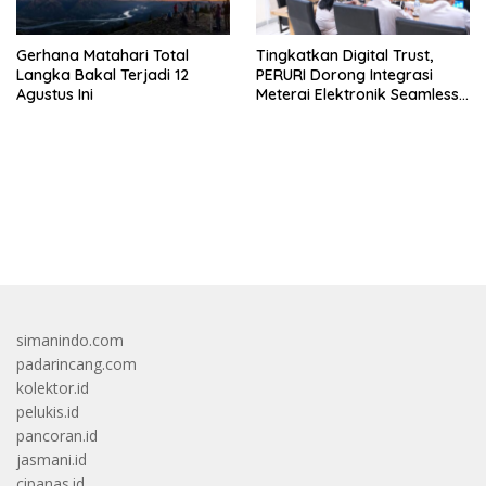
Gerhana Matahari Total
Tingkatkan Digital Trust,
Langka Bakal Terjadi 12
PERURI Dorong Integrasi
Agustus Ini
Meterai Elektronik Seamless
Di Layanan Karantina
bandar besar starlight princess1000 bagi bonus
simanindo.com
padarincang.com
kolektor.id
pelukis.id
pancoran.id
jasmani.id
cipanas.id