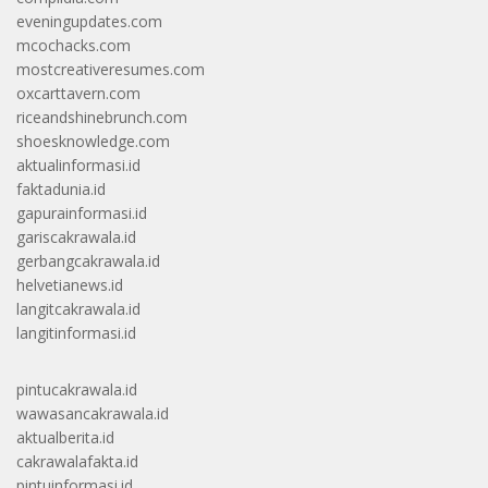
eveningupdates.com
mcochacks.com
mostcreativeresumes.com
oxcarttavern.com
riceandshinebrunch.com
shoesknowledge.com
aktualinformasi.id
faktadunia.id
gapurainformasi.id
gariscakrawala.id
gerbangcakrawala.id
helvetianews.id
langitcakrawala.id
langitinformasi.id
pintucakrawala.id
wawasancakrawala.id
aktualberita.id
cakrawalafakta.id
pintuinformasi.id