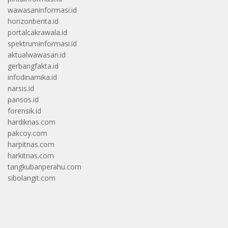
wawasaninformasi.id
horizonberita.id
portalcakrawala.id
spektruminformasi.id
aktualwawasan.id
gerbangfakta.id
infodinamika.id
narsis.id
pansos.id
forensik.id
hardiknas.com
pakcoy.com
harpitnas.com
harkitnas.com
tangkubanperahu.com
sibolangit.com