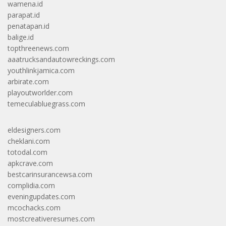
wamena.id
parapat.id
penatapan.id
balige.id
topthreenews.com
aaatrucksandautowreckings.com
youthlinkjamica.com
arbirate.com
playoutworlder.com
temeculabluegrass.com
eldesigners.com
cheklani.com
totodal.com
apkcrave.com
bestcarinsurancewsa.com
complidia.com
eveningupdates.com
mcochacks.com
mostcreativeresumes.com