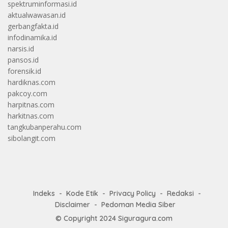
spektruminformasi.id
aktualwawasan.id
gerbangfakta.id
infodinamika.id
narsis.id
pansos.id
forensik.id
hardiknas.com
pakcoy.com
harpitnas.com
harkitnas.com
tangkubanperahu.com
sibolangit.com
Indeks
Kode Etik
Privacy Policy
Redaksi
Disclaimer
Pedoman Media Siber
© Copyright 2024
Siguragura.com