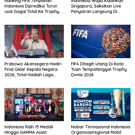
Ranking FIFA Timpilihan
Indonesia Wajib Kalahkan
Indonesia Diprediksi Turun
Singapura, Saksikan Live
usai Gagal Total Ke Trophy
Penyiaran Langsung Di
AFF 2026
VISION+
Prabowo Akansegera Hadiri
FIFA Ditagih Utang Di Kota
Final Gelar Kepala Negara
Tuan Tempattinggal Trophy
2026, Total Hadiah Laga
Dunia 2026
Tembus Rp15,5 Miliar
Indonesia Raih 15 Medali
Nobar Timnasional Indonesia
Hingga GAMMA Asian
Organisasiregional Mobil