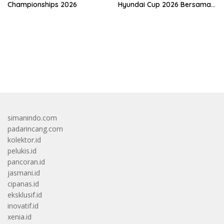
Championships 2026
Hyundai Cup 2026 Bersama
VISION+ Di Meikarta, Catat
Jadwalnya!
bandar besar starlight princess1000 bagi bonus
simanindo.com
padarincang.com
kolektor.id
pelukis.id
pancoran.id
jasmani.id
cipanas.id
eksklusif.id
inovatif.id
xenia.id