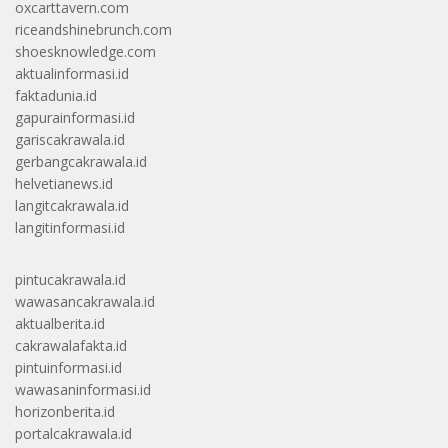
oxcarttavern.com
riceandshinebrunch.com
shoesknowledge.com
aktualinformasi.id
faktadunia.id
gapurainformasi.id
gariscakrawala.id
gerbangcakrawala.id
helvetianews.id
langitcakrawala.id
langitinformasi.id
pintucakrawala.id
wawasancakrawala.id
aktualberita.id
cakrawalafakta.id
pintuinformasi.id
wawasaninformasi.id
horizonberita.id
portalcakrawala.id