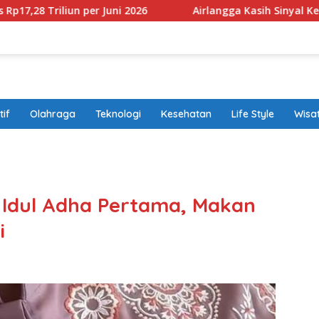
 per Juni 2026
Airlangga Kasih Sinyal Kendaraan Pribad
if
Olahraga
Teknologi
Kesehatan
Life Style
Wisa
band
Idul Adha Pertama, Makan
i