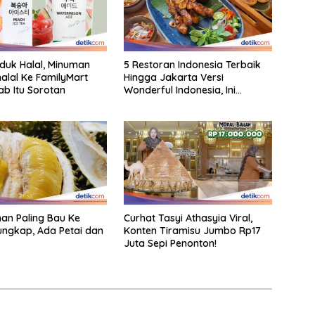
oduk Halal, Minuman
5 Restoran Indonesia Terbaik
alal Ke FamilyMart
Hingga Jakarta Versi
ab Itu Sorotan
Wonderful Indonesia, Ini
Daftarnya!
an Paling Bau Ke
Curhat Tasyi Athasyia Viral,
ungkap, Ada Petai dan
Konten Tiramisu Jumbo Rp17
Juta Sepi Penonton!