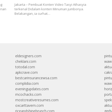
ng
Jakarta – Pembuat Konten Video Tasyi Athasyia
rian
terkenal Didalam konten Minuman jumbonya.
Belakangan, ia curhat…
eldesigners.com
pint
cheklani.com
wawa
totodal.com
aktua
apkcrave.com
cakr
bestcarinsurancewsa.com
pint
complidia.com
wawa
eveningupdates.com
hori
mcochacks.com
port
mostcreativeresumes.com
spek
oxcarttavern.com
aktu
riceandshinebrunch.com
gerb