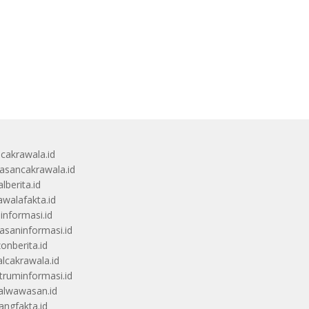
ucakrawala.id
sancakrawala.id
lberita.id
awalafakta.id
uinformasi.id
saninformasi.id
zonberita.id
alcakrawala.id
truminformasi.id
alwawasan.id
angfakta.id