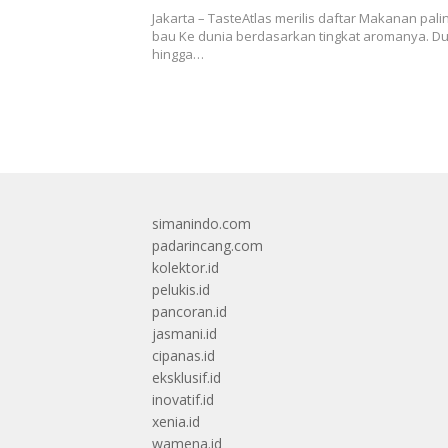
Jakarta – TasteAtlas merilis daftar Makanan pali
bau Ke dunia berdasarkan tingkat aromanya. Du
hingga…
simanindo.com
padarincang.com
kolektor.id
pelukis.id
pancoran.id
jasmani.id
cipanas.id
eksklusif.id
inovatif.id
xenia.id
wamena.id