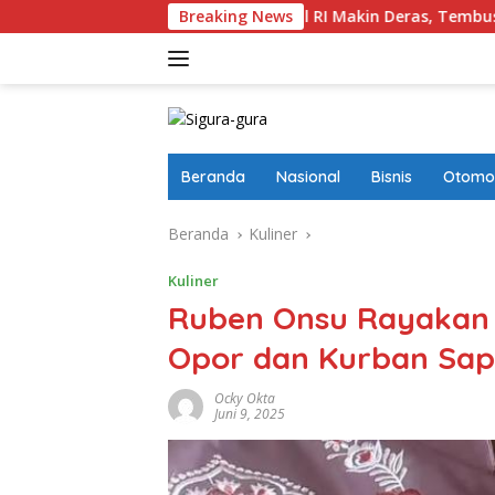
Langsung
Foreign Masuk Ke Pinjol RI Makin Deras, Tembus Rp17,28 Triliun
Breaking News
ke
konten
Beranda
Nasional
Bisnis
Otomot
Beranda
Kuliner
Kuliner
Ruben Onsu Rayakan 
Opor dan Kurban Sap
Ocky Okta
Juni 9, 2025