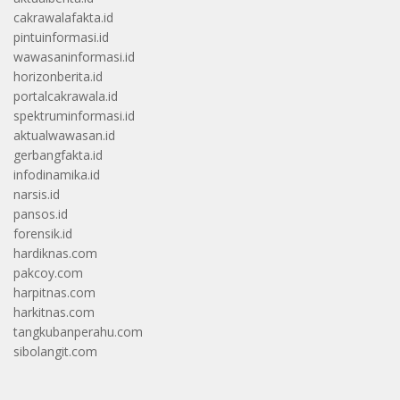
cakrawalafakta.id
pintuinformasi.id
wawasaninformasi.id
horizonberita.id
portalcakrawala.id
spektruminformasi.id
aktualwawasan.id
gerbangfakta.id
infodinamika.id
narsis.id
pansos.id
forensik.id
hardiknas.com
pakcoy.com
harpitnas.com
harkitnas.com
tangkubanperahu.com
sibolangit.com