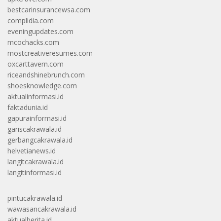
bestcarinsurancewsa.com
complidia.com
eveningupdates.com
mcochacks.com
mostcreativeresumes.com
oxcarttavern.com
riceandshinebrunch.com
shoesknowledge.com
aktualinformasi.id
faktadunia.id
gapurainformasi.id
gariscakrawala.id
gerbangcakrawala.id
helvetianews.id
langitcakrawala.id
langitinformasi.id
pintucakrawala.id
wawasancakrawala.id
aktualberita.id