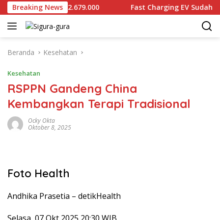
Langsung
Gram Dijual Rp2.679.000
Breaking News
Fast Charging EV Sudah Diprod
ke
konten
Beranda
Kesehatan
Kesehatan
RSPPN Gandeng China
Kembangkan Terapi Tradisional
Ocky Okta
Oktober 8, 2025
Foto Health
Andhika Prasetia –
detikHealth
Selasa, 07 Okt 2025 20:30 WIB