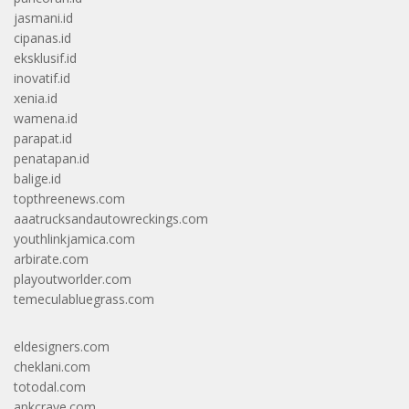
jasmani.id
cipanas.id
eksklusif.id
inovatif.id
xenia.id
wamena.id
parapat.id
penatapan.id
balige.id
topthreenews.com
aaatrucksandautowreckings.com
youthlinkjamica.com
arbirate.com
playoutworlder.com
temeculabluegrass.com
eldesigners.com
cheklani.com
totodal.com
apkcrave.com