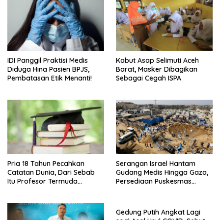
IDI Panggil Praktisi Medis
Kabut Asap Selimuti Aceh
Diduga Hina Pasien BPJS,
Barat, Masker Dibagikan
Pembatasan Etik Menanti!
Sebagai Cegah ISPA
Pria 18 Tahun Pecahkan
Serangan Israel Hantam
Catatan Dunia, Dari Sebab
Gudang Medis Hingga Gaza,
Itu Profesor Termuda
Persediaan Puskesmas
Sepanjang Sejarah
Rusak
Gedung Putih Angkat Lagi