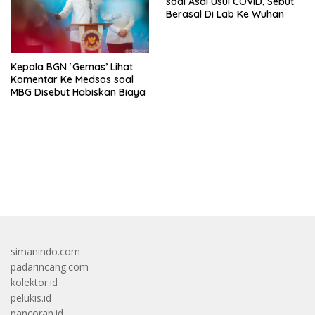
soal Asal Usul COVID, Sebut
Berasal Di Lab Ke Wuhan
Kepala BGN ‘Gemas’ Lihat
Komentar Ke Medsos soal
MBG Disebut Habiskan Biaya
bandar besar starlight princess1000 bagi bonus
simanindo.com
padarincang.com
kolektor.id
pelukis.id
pancoran.id