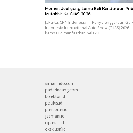
Momen Jual yang Lama Beli Kendaraan Prib
Mutakhir Ke GIIAS 2026
Jakarta, CNN Indonesia — Penyelenggaraan Gai
Indonesia International Auto Show (GIIAS) 2026
kembali dimanfaatkan pelaku…
simanindo.com
padarincang.com
kolektor.id
pelukis.id
pancoran.id
jasmani.id
cipanas.id
eksklusif.id