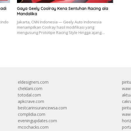
adi
Gaya Geely Coolray Kena Sentuhan Racing ala
Mandalika
kindo
Jakarta, CNN Indonesia — Geely Auto Indonesia
menampilkan Coolray hasil modifikasi yang
mengusung Prototipe Racing Style Hingga ajang…
eldesigners.com
pint
cheklani.com
wawa
totodal.com
aktua
apkcrave.com
cakr
bestcarinsurancewsa.com
pint
complidia.com
wawa
eveningupdates.com
hori
mcochacks.com
port