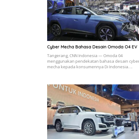
Cyber Mecha Bahasa Desain Omoda O4 EV
Tangerang, CNN Indonesia — Omoda 04
menggunakan pendekatan bahasa desain cybe
mecha kepada konsumennya Di Indonesia….