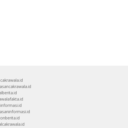
ucakrawala.id
sancakrawala.id
lberita.id
awalafakta.id
uinformasi.id
saninformasi.id
zonberita.id
alcakrawala.id