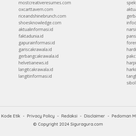
mostcreativeresumes.com
spek
oxcarttavern.com
aktu
riceandshinebrunch.com
gerb
shoesknowledge.com
info
aktualinformasi.id
narsi
faktadunia.id
pans
gapurainformasi.id
foren
gariscakrawala.id
hard
gerbangcakrawala.id
pak
helvetianews.id
harp
langitcakrawala.id
hark
langitinformasi.id
tang
sibo
Kode Etik
Privacy Policy
Redaksi
Disclaimer
Pedoman Me
© Copyright 2024
Siguragura.com