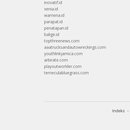
inovatif.id
xenia.id
wamena.id
parapat.id
penatapan.id
balige.id
topthreenews.com
aaatrucksandautowreckings.com
youthlinkjamica.com
arbirate.com
playoutworlder.com
temeculabluegrass.com
Indeks