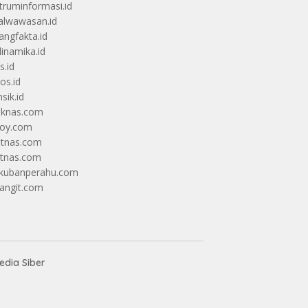
truminformasi.id
alwawasan.id
angfakta.id
dinamika.id
s.id
os.id
sik.id
iknas.com
coy.com
itnas.com
itnas.com
kubanperahu.com
langit.com
dia Siber