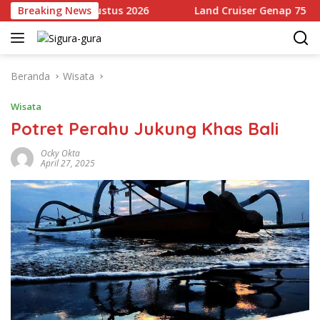
Langsung
t Mulai 14 Agustus 2026
Breaking News
Land Cruiser Genap 75 Tahun, 
ke
konten
Beranda
Wisata
Wisata
Potret Perahu Jukung Khas Bali
Ocky Okta
April 27, 2025