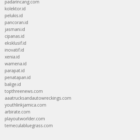
padarincang.com
kolektor.id
pelukis.id
pancoran.id
jasmani.id
cipanas.id
eksklusif.id
inovatif.id
xenia.id
wamena.id
parapat.id
penatapan.id
balige.id
topthreenews.com
aaatrucksandautowreckings.com
youthlinkjamica.com
arbirate.com
playoutworlder.com
temeculabluegrass.com