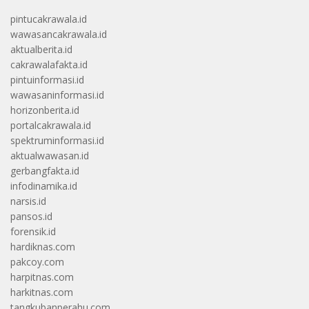
pintucakrawala.id
wawasancakrawala.id
aktualberita.id
cakrawalafakta.id
pintuinformasi.id
wawasaninformasi.id
horizonberita.id
portalcakrawala.id
spektruminformasi.id
aktualwawasan.id
gerbangfakta.id
infodinamika.id
narsis.id
pansos.id
forensik.id
hardiknas.com
pakcoy.com
harpitnas.com
harkitnas.com
tangkubanperahu.com