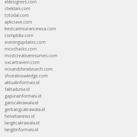
eldesigners.com
cheklani.com
totodal.com
apkcrave.com
bestcarinsurancewsa.com
complidia.com
eveningupdates.com
mcochacks.com
mostcreativeresumes.com
oxcarttavern.com
riceandshinebrunch.com
shoesknowledge.com
aktualinformasi.id
faktadunia.id
gapurainformasi.id
gariscakrawala.id
gerbangcakrawala.id
helvetianews.id
langitcakrawala.id
langitinformasi.id