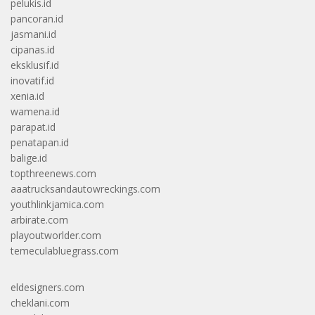
pelukis.id
pancoran.id
jasmani.id
cipanas.id
eksklusif.id
inovatif.id
xenia.id
wamena.id
parapat.id
penatapan.id
balige.id
topthreenews.com
aaatrucksandautowreckings.com
youthlinkjamica.com
arbirate.com
playoutworlder.com
temeculabluegrass.com
eldesigners.com
cheklani.com