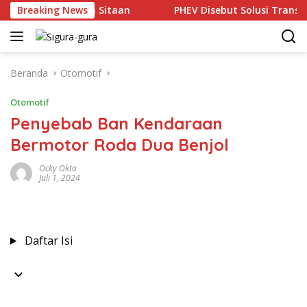
Langsung
lang Batu Bara Sitaan
Breaking News
PHEV Disebut Solusi Transisi Ke 
ke
konten
Beranda
Otomotif
Otomotif
Penyebab Ban Kendaraan
Bermotor Roda Dua Benjol
Ocky Okta
Juli 1, 2024
Daftar Isi