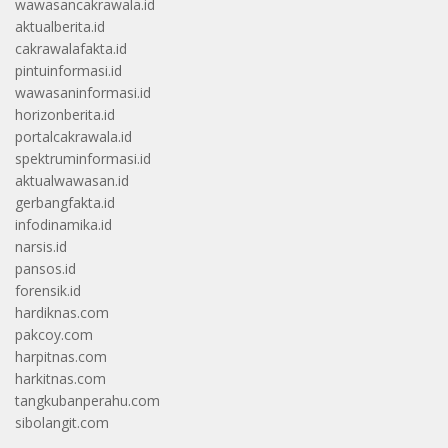
wawasancakrawala.id
aktualberita.id
cakrawalafakta.id
pintuinformasi.id
wawasaninformasi.id
horizonberita.id
portalcakrawala.id
spektruminformasi.id
aktualwawasan.id
gerbangfakta.id
infodinamika.id
narsis.id
pansos.id
forensik.id
hardiknas.com
pakcoy.com
harpitnas.com
harkitnas.com
tangkubanperahu.com
sibolangit.com