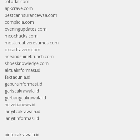
totodal.com
apkcrave.com
bestcarinsurancewsa.com
complidia.com
eveningupdates.com
mcochacks.com
mostcreativeresumes.com
oxcarttavern.com
riceandshinebrunch.com
shoesknowledge.com
aktualinformasi.id
faktadunia.id
gapurainformasi.id
gariscakrawala.id
gerbangcakrawala.id
helvetianews.id
langitcakrawala.id
langitinformasi.id
pintucakrawala.id