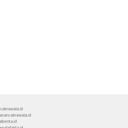
ucakrawala.id
sancakrawala.id
lberita.id
awalafakta.id