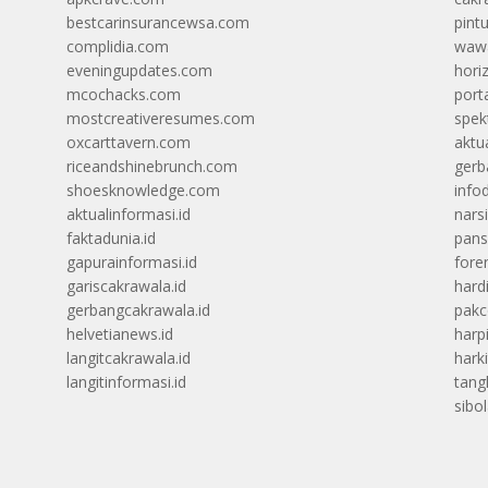
bestcarinsurancewsa.com
pint
complidia.com
wawa
eveningupdates.com
hori
mcochacks.com
port
mostcreativeresumes.com
spek
oxcarttavern.com
aktu
riceandshinebrunch.com
gerb
shoesknowledge.com
info
aktualinformasi.id
narsi
faktadunia.id
pans
gapurainformasi.id
foren
gariscakrawala.id
hard
gerbangcakrawala.id
pak
helvetianews.id
harp
langitcakrawala.id
hark
langitinformasi.id
tang
sibo