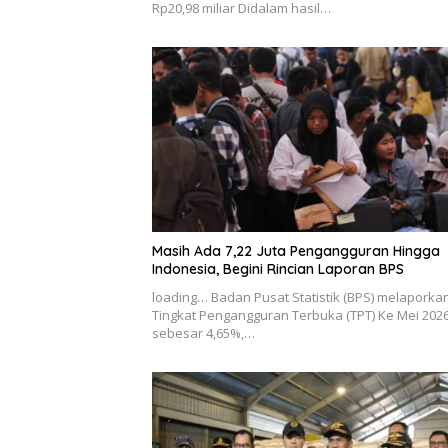
Rp20,98 miliar Didalam hasil…
Masih Ada 7,22 Juta Pengangguran Hingga
Indonesia, Begini Rincian Laporan BPS
loading… Badan Pusat Statistik (BPS) melaporka
Tingkat Pengangguran Terbuka (TPT) Ke Mei 202
sebesar 4,65%,…