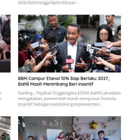
(4/8/2026) hingga Rp50.000 per…
BBM Campur Etanol 10% Siap Berlaku 2027,
Bahlil Masih Menimbang Beri Insentif
n
loading… Pejabat Tingginegara ESDM, Bahlil Lahadalia
6
mengatakan, pemerintah masih menyusun formula
insentif Sebagai mendukung implementasi…