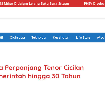
am Lelang Batu Bara Sitaan
PHEV Disebut Solusi Transis
if
Olahraga
Teknologi
Kesehatan
Life Style
Wisa
band
 Perpanjang Tenor Cicilan
erintah hingga 30 Tahun