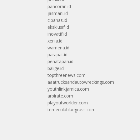
pancoran.id
jasmani.id
cipanas.id
eksklusif.id
inovatif.id
xenia.id
wamena.id
parapat.id
penatapan.id
balige.id
topthreenews.com
aaatrucksandautowreckings.com
youthlinkjamica.com
arbirate.com
playoutworlder.com
temeculabluegrass.com