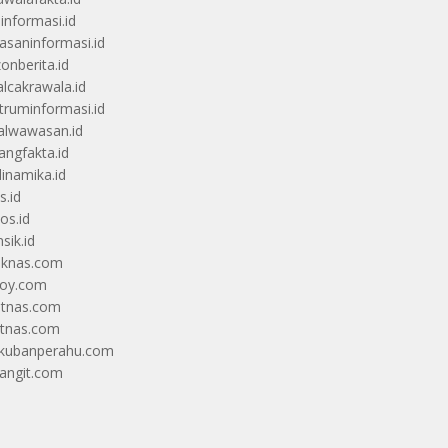
uinformasi.id
saninformasi.id
zonberita.id
alcakrawala.id
truminformasi.id
alwawasan.id
angfakta.id
dinamika.id
s.id
os.id
sik.id
iknas.com
coy.com
itnas.com
itnas.com
kubanperahu.com
langit.com