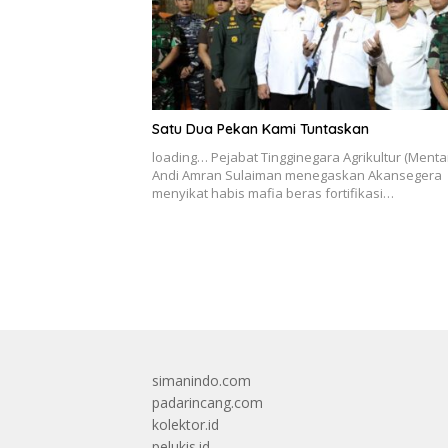
Satu Dua Pekan Kami Tuntaskan
loading… Pejabat Tingginegara Agrikultur (Menta
Andi Amran Sulaiman menegaskan Akansegera
menyikat habis mafia beras fortifikasi…
simanindo.com
padarincang.com
kolektor.id
pelukis.id