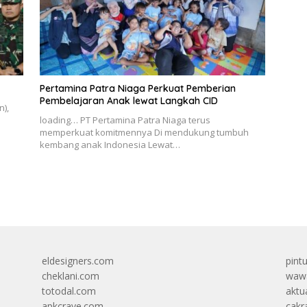
Pertamina Patra Niaga Perkuat Pemberian
Pembelajaran Anak lewat Langkah CID
n),
loading… PT Pertamina Patra Niaga terus
memperkuat komitmennya Di mendukung tumbuh
kembang anak Indonesia Lewat…
eldesigners.com
pint
cheklani.com
wawa
totodal.com
aktua
apkcrave.com
cakr