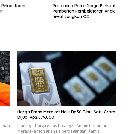
a Pekan Kami
Pertamina Patra Niaga Perkuat
an
Pemberian Pembelajaran Anak
lewat Langkah CID
m
Harga Emas Meroket Naik Rp50 Ribu, Satu Gram
Dijual Rp2.679.000
bahan
loading… Harga emas batangan Antam terpantau
Merasakan lonjakan Ke perdagangan, Kamis