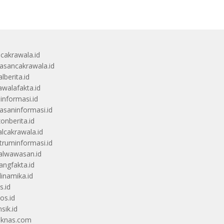
ucakrawala.id
sancakrawala.id
lberita.id
awalafakta.id
uinformasi.id
saninformasi.id
zonberita.id
alcakrawala.id
truminformasi.id
alwawasan.id
angfakta.id
dinamika.id
s.id
os.id
sik.id
iknas.com