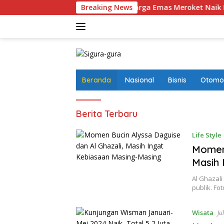
Langsung
salahan Menyesatkan
Breaking News
Harga Emas Meroket Naik Rp50 Rib
ke
konten
Beranda
Nasional
Bisnis
Otomot
Sigura-
Berita Terbaru
gura
Life Style
Momen 
Masih 
Al Ghazal
publik. Fo
Wisata
Ju