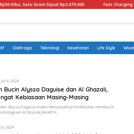
u, Satu Gram Dijual Rp2.679.000
Fast Charging EV Suda
if
Olahraga
Teknologi
Kesehatan
Life Style
Wisa
band
Juli 9, 2024
Bucin Alyssa Daguise dan Al Ghazali,
Ingat Kebiasaan Masing-Masing
i dan Alyssa Daguise makin Menunjukkan kedekatan mereka Di
to/Instagram Al Ghazali JAKARTA…
li 9, 2024