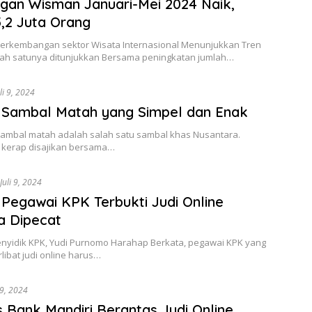
gan Wisman Januari-Mei 2024 Naik,
5,2 Juta Orang
 Perkembangan sektor Wisata Internasional Menunjukkan Tren
Salah satunya ditunjukkan Bersama peningkatan jumlah…
li 9, 2024
 Sambal Matah yang Simpel dan Enak
 Sambal matah adalah salah satu sambal khas Nusantara.
i kerap disajikan bersama…
Juli 9, 2024
 Pegawai KPK Terbukti Judi Online
a Dipecat
nyidik KPK, Yudi Purnomo Harahap Berkata, pegawai KPK yang
rlibat judi online harus…
 9, 2024
s Bank Mandiri Berantas Judi Online