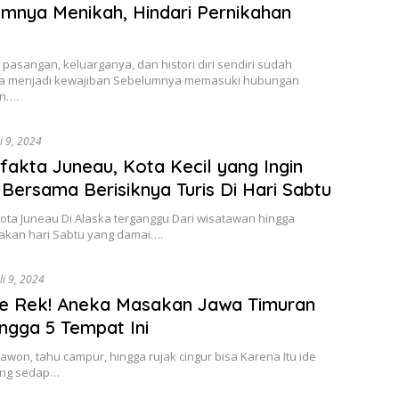
mnya Menikah, Hindari Pernikahan
pasangan, keluarganya, dan histori diri sendiri sudah
a menjadi kewajiban Sebelumnya memasuki hubungan
n….
li 9, 2024
fakta Juneau, Kota Kecil yang Ingin
Bersama Berisiknya Turis Di Hari Sabtu
ota Juneau Di Alaska terganggu Dari wisatawan hingga
an hari Sabtu yang damai….
li 9, 2024
e Rek! Aneka Masakan Jawa Timuran
ngga 5 Tempat Ini
Rawon, tahu campur, hingga rujak cingur bisa Karena Itu ide
ang sedap…