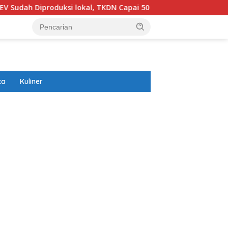
h Diproduksi lokal, TKDN Capai 50 Persen
Prabowo Akan
ta
Kuliner
ar besar starlight princess1000 bagi bonus