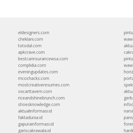
eldesigners.com
pint
cheklani.com
wawa
totodal.com
aktua
apkcrave.com
cakr
bestcarinsurancewsa.com
pint
complidia.com
wawa
eveningupdates.com
hori
mcochacks.com
port
mostcreativeresumes.com
spek
oxcarttavern.com
aktu
riceandshinebrunch.com
gerb
shoesknowledge.com
info
aktualinformasi.id
narsi
faktadunia.id
pans
gapurainformasi.id
foren
gariscakrawala.id
hard