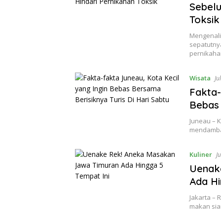
Sebelu
Toksik
Mengenali 
sepatutny
pernikaha
Wisata
Ju
Fakta-
Bebas 
Juneau – K
mendambak
Kuliner
Ju
Uenak
Ada Hi
Jakarta – 
makan si