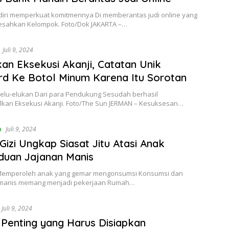
iri memperkuat komitmennya Di memberantas judi online yang
esahkan Kelompok. Foto/Dok JAKARTA –…
Juli 9, 2024
an Eksekusi Akanji, Catatan Unik
rd Ke Botol Minum Karena Itu Sorotan
dielu-elukan Dari para Pendukung Sesudah berhasil
kan Eksekusi Akanji. Foto/The Sun JERMAN – Kesuksesan…
n
Juli 9, 2024
Gizi Ungkap Siasat Jitu Atasi Anak
duan Jajanan Manis
 Memperoleh anak yang gemar mengonsumsi Konsumsi dan
manis memang menjadi pekerjaan Rumah…
Juli 9, 2024
l Penting yang Harus Disiapkan