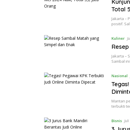
Kunjun
Total 
Jakarta –
positif. 
Kuliner
Ju
Resep
Jakarta –
Sambal in
Nasional
Tegas!
Dimint
Mantan pe
terbukti te
Bisnis
Juli
3 Juru