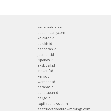
simanindo.com
padarincang.com
kolektor.id
pelukis.id
pancoran.id
jasmani.id
cipanas.id
eksklusif.id
inovatif.id
xenia.id
wamena.id
parapat.id
penatapan.id
balige.id
topthreenews.com
aaatrucksandautowreckings.com