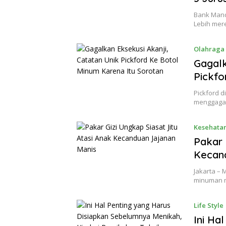
Bank Mand
Lebih mer
Olahraga
Gagalk
Pickfo
Pickford 
menggagal
Kesehata
Pakar 
Kecan
Jakarta –
minuman 
Life Style
Ini Ha