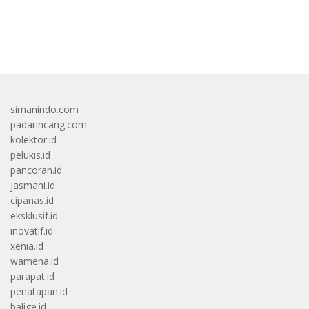
bandar besar starlight princess1000 bagi bonus
simanindo.com
padarincang.com
kolektor.id
pelukis.id
pancoran.id
jasmani.id
cipanas.id
eksklusif.id
inovatif.id
xenia.id
wamena.id
parapat.id
penatapan.id
balige.id