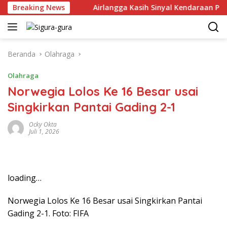
Langsung
r Juni 2026
Breaking News
Airlangga Kasih Sinyal Kendaraan Pribadi Hy
ke
konten
Beranda
Olahraga
Olahraga
Norwegia Lolos Ke 16 Besar usai
Singkirkan Pantai Gading 2-1
Ocky Okta
Juli 1, 2026
loading…
Norwegia Lolos Ke 16 Besar usai Singkirkan Pantai
Gading 2-1. Foto: FIFA