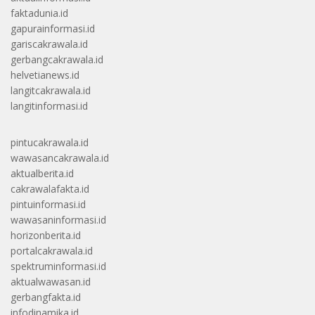
faktadunia.id
gapurainformasi.id
gariscakrawala.id
gerbangcakrawala.id
helvetianews.id
langitcakrawala.id
langitinformasi.id
pintucakrawala.id
wawasancakrawala.id
aktualberita.id
cakrawalafakta.id
pintuinformasi.id
wawasaninformasi.id
horizonberita.id
portalcakrawala.id
spektruminformasi.id
aktualwawasan.id
gerbangfakta.id
infodinamika.id