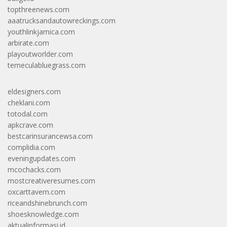
topthreenews.com
aaatrucksandautowreckings.com
youthlinkjamica.com
arbirate.com
playoutworlder.com
temeculabluegrass.com
eldesigners.com
cheklani.com
totodal.com
apkcrave.com
bestcarinsurancewsa.com
complidia.com
eveningupdates.com
mcochacks.com
mostcreativeresumes.com
oxcarttavern.com
riceandshinebrunch.com
shoesknowledge.com
aktualinformasi.id