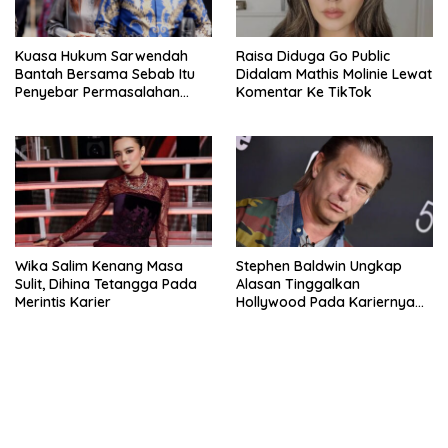
Kuasa Hukum Sarwendah
Raisa Diduga Go Public
Bantah Bersama Sebab Itu
Didalam Mathis Molinie Lewat
Penyebar Permasalahan
Komentar Ke TikTok
Penyakit Ruben Onsu
Wika Salim Kenang Masa
Stephen Baldwin Ungkap
Sulit, Dihina Tetangga Pada
Alasan Tinggalkan
Merintis Karier
Hollywood Pada Kariernya
Meroket
bandar besar starlight princess1000 bagi bonus