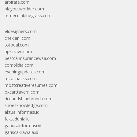
arbirate.com
playoutworlder.com
temeculabluegrass.com
eldesigners.com
cheklani.com
totodal.com
apkcrave.com
bestcarinsurancewsa.com
complidia.com
eveningupdates.com
mcochacks.com
mostcreativeresumes.com
oxcarttavern.com
riceandshinebrunch.com
shoesknowledge.com
aktualinformasi.id
faktadunia.id
gapurainformasi.id
gariscakrawala.id