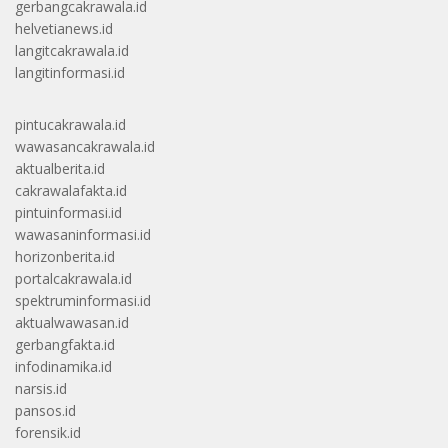
gerbangcakrawala.id
helvetianews.id
langitcakrawala.id
langitinformasi.id
pintucakrawala.id
wawasancakrawala.id
aktualberita.id
cakrawalafakta.id
pintuinformasi.id
wawasaninformasi.id
horizonberita.id
portalcakrawala.id
spektruminformasi.id
aktualwawasan.id
gerbangfakta.id
infodinamika.id
narsis.id
pansos.id
forensik.id