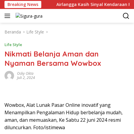
Langsung
r Juni 2026
Breaking News
Airlangga Kasih Sinyal Kendaraan Pribadi H
ke
konten
Beranda
Life Style
Life Style
Nikmati Belanja Aman dan
Nyaman Bersama Wowbox
Ocky Okta
Juli 2, 2024
Wowbox, Alat Lunak Pasar Online inovatif yang
Menampilkan Pengalaman Hidup berbelanja mudah,
aman, dan memuaskan, Ke Sabtu 22 juni 2024 resmi
diluncurkan. Foto/istimewa