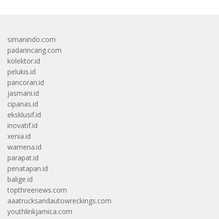
simanindo.com
padarincang.com
kolektor.id
pelukis.id
pancoran.id
jasmani.id
cipanas.id
eksklusif.id
inovatif.id
xenia.id
wamena.id
parapat.id
penatapan.id
balige.id
topthreenews.com
aaatrucksandautowreckings.com
youthlinkjamica.com