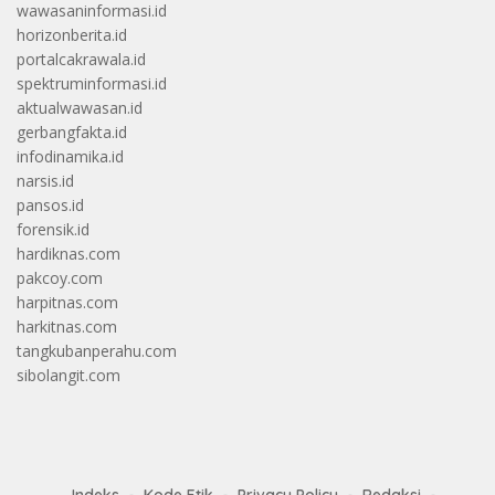
wawasaninformasi.id
horizonberita.id
portalcakrawala.id
spektruminformasi.id
aktualwawasan.id
gerbangfakta.id
infodinamika.id
narsis.id
pansos.id
forensik.id
hardiknas.com
pakcoy.com
harpitnas.com
harkitnas.com
tangkubanperahu.com
sibolangit.com
Indeks
Kode Etik
Privacy Policy
Redaksi