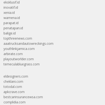
eksklusif.id
inovatif.id
xenia.id
wamena.id
parapat.id
penatapan.id
balige.id
topthreenews.com
aaatrucksandautowreckings.com
youthlinkjamica.com
arbirate.com
playoutworlder.com
temeculabluegrass.com
eldesigners.com
cheklani.com
totodal.com
apkcrave.com
bestcarinsurancewsa.com
complidia.com