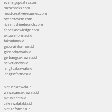
eveningupdates.com
mcochacks.com
mostcreativeresumes.com
oxcarttavern.com
riceandshinebrunch.com
shoesknowledge.com
aktualinformasi.id
faktadunia.id
gapurainformasi.id
gariscakrawala.id
gerbangcakrawala.id
helvetianews.id
langitcakrawala.id
langitinformasi.id
pintucakrawala.id
wawasancakrawala.id
aktualberita.id
cakrawalafakta.id
pintuinformasi.id