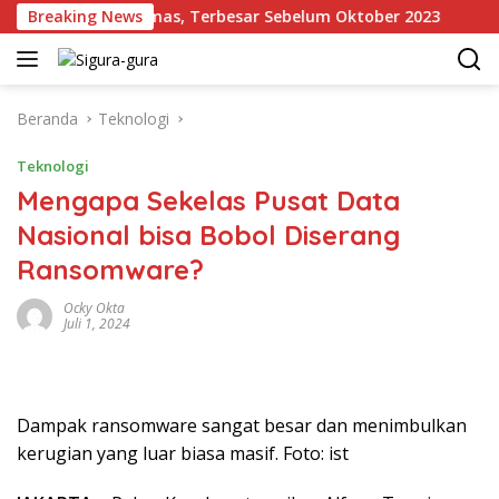
Langsung
Cadangan Emas, Terbesar Sebelum Oktober 2023
Breaking News
Kron
ke
konten
Beranda
Teknologi
Teknologi
Mengapa Sekelas Pusat Data
Nasional bisa Bobol Diserang
Ransomware?
Ocky Okta
Juli 1, 2024
Dampak ransomware sangat besar dan menimbulkan
kerugian yang luar biasa masif. Foto: ist