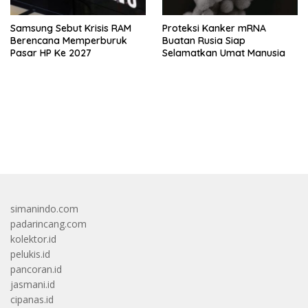
Samsung Sebut Krisis RAM
Proteksi Kanker mRNA
Berencana Memperburuk
Buatan Rusia Siap
Pasar HP Ke 2027
Selamatkan Umat Manusia
bandar besar starlight princess1000 bagi bonus
simanindo.com
padarincang.com
kolektor.id
pelukis.id
pancoran.id
jasmani.id
cipanas.id