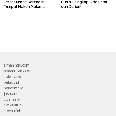
Teras Rumah Karena Itu
Dunia Diungkap, Ada Petai
Tempat Makan Malam
dan Durian!
Romantis
bandar besar starlight princess1000 bagi bonus
simanindo.com
padarincang.com
kolektor.id
pelukis.id
pancoran.id
jasmani.id
cipanas.id
eksklusif.id
inovatif.id