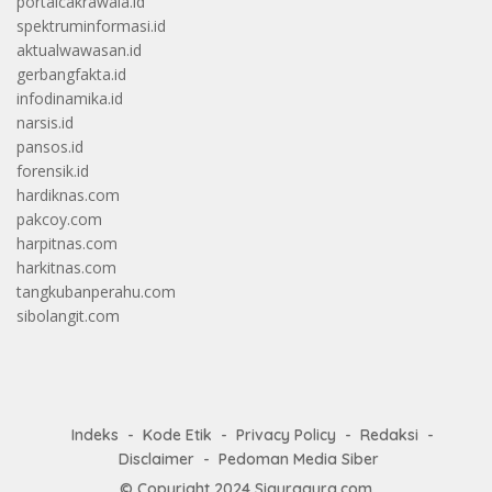
portalcakrawala.id
spektruminformasi.id
aktualwawasan.id
gerbangfakta.id
infodinamika.id
narsis.id
pansos.id
forensik.id
hardiknas.com
pakcoy.com
harpitnas.com
harkitnas.com
tangkubanperahu.com
sibolangit.com
Indeks
Kode Etik
Privacy Policy
Redaksi
Disclaimer
Pedoman Media Siber
© Copyright 2024
Siguragura.com