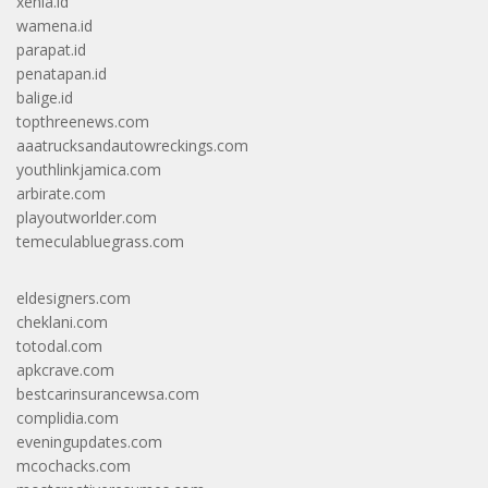
xenia.id
wamena.id
parapat.id
penatapan.id
balige.id
topthreenews.com
aaatrucksandautowreckings.com
youthlinkjamica.com
arbirate.com
playoutworlder.com
temeculabluegrass.com
eldesigners.com
cheklani.com
totodal.com
apkcrave.com
bestcarinsurancewsa.com
complidia.com
eveningupdates.com
mcochacks.com