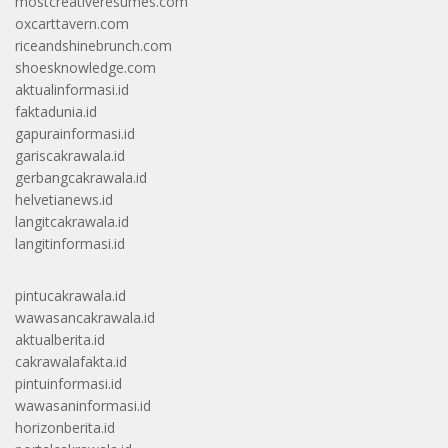
mostcreativeresumes.com
oxcarttavern.com
riceandshinebrunch.com
shoesknowledge.com
aktualinformasi.id
faktadunia.id
gapurainformasi.id
gariscakrawala.id
gerbangcakrawala.id
helvetianews.id
langitcakrawala.id
langitinformasi.id
pintucakrawala.id
wawasancakrawala.id
aktualberita.id
cakrawalafakta.id
pintuinformasi.id
wawasaninformasi.id
horizonberita.id