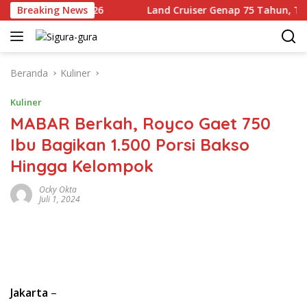
Langsung
Agustus 2026
Breaking News
Land Cruiser Genap 75 Tahun, Toyota Baw
ke
konten
Beranda
Kuliner
Kuliner
MABAR Berkah, Royco Gaet 750
Ibu Bagikan 1.500 Porsi Bakso
Hingga Kelompok
Ocky Okta
Juli 1, 2024
Jakarta
–