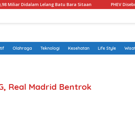
 Didalam Lelang Batu Bara Sitaan
PHEV Disebut Solusi T
if
Olahraga
Teknologi
Kesehatan
Life Style
Wisa
band
G, Real Madrid Bentrok