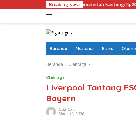
Langsung
U Perampasan Aset
Breaking News
Pemerintah Kantongi Rp20,98 Miliar
ke
konten
Beranda
Nasional
Bisnis
Otomot
Beranda
Olahraga
Olahraga
Liverpool Tantang PS
Bayern
Ocky Okta
Maret 19, 2026