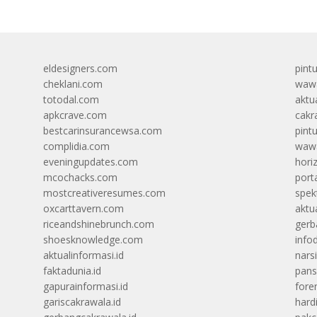
eldesigners.com
pint
cheklani.com
wawa
totodal.com
aktua
apkcrave.com
cakr
bestcarinsurancewsa.com
pint
complidia.com
wawa
eveningupdates.com
hori
mcochacks.com
port
mostcreativeresumes.com
spek
oxcarttavern.com
aktu
riceandshinebrunch.com
gerb
shoesknowledge.com
info
aktualinformasi.id
narsi
faktadunia.id
pans
gapurainformasi.id
foren
gariscakrawala.id
hard