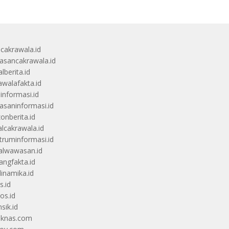
ucakrawala.id
sancakrawala.id
lberita.id
awalafakta.id
uinformasi.id
saninformasi.id
zonberita.id
alcakrawala.id
truminformasi.id
alwawasan.id
angfakta.id
dinamika.id
s.id
os.id
sik.id
iknas.com