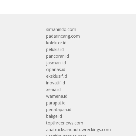
simanindo.com
padarincang.com
kolektor.id
pelukis.id
pancoran.id
jasmani.id
cipanas.id
eksklusif.id
inovatif.id
xenia.id
wamena.id
parapat.id
penatapan.id
balige.id
topthreenews.com
aaatrucksandautowreckings.com