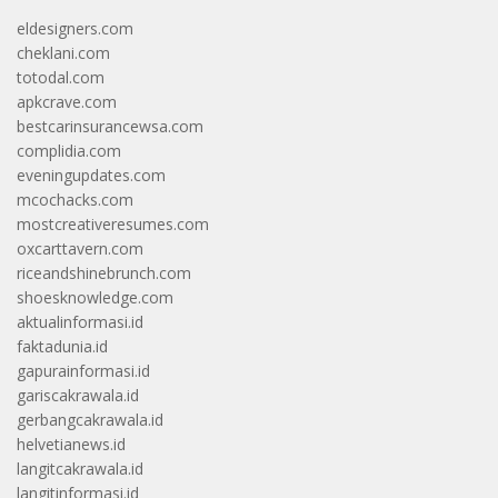
eldesigners.com
cheklani.com
totodal.com
apkcrave.com
bestcarinsurancewsa.com
complidia.com
eveningupdates.com
mcochacks.com
mostcreativeresumes.com
oxcarttavern.com
riceandshinebrunch.com
shoesknowledge.com
aktualinformasi.id
faktadunia.id
gapurainformasi.id
gariscakrawala.id
gerbangcakrawala.id
helvetianews.id
langitcakrawala.id
langitinformasi.id