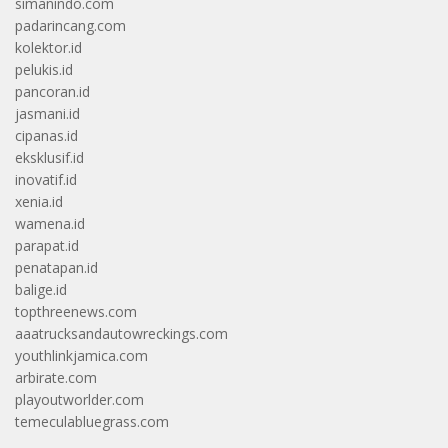
simanindo.com
padarincang.com
kolektor.id
pelukis.id
pancoran.id
jasmani.id
cipanas.id
eksklusif.id
inovatif.id
xenia.id
wamena.id
parapat.id
penatapan.id
balige.id
topthreenews.com
aaatrucksandautowreckings.com
youthlinkjamica.com
arbirate.com
playoutworlder.com
temeculabluegrass.com