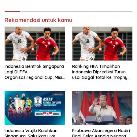
Rekomendasi untuk kamu
Indonesia Bentrok Singapura
Ranking FIFA Timpilihan
Lagi Di FIFA
Indonesia Diprediksi Turun
Organisasiregional Cup, Misi
usai Gagal Total Ke Trophy
Balas Dendam Dimulai
AFF 2026
Indonesia Wajib Kalahkan
Prabowo Akansegera Hadiri
Singapura, Saksikan Live
Final Gelar Kepala Negara