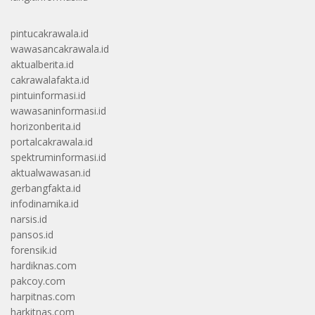
pintucakrawala.id
wawasancakrawala.id
aktualberita.id
cakrawalafakta.id
pintuinformasi.id
wawasaninformasi.id
horizonberita.id
portalcakrawala.id
spektruminformasi.id
aktualwawasan.id
gerbangfakta.id
infodinamika.id
narsis.id
pansos.id
forensik.id
hardiknas.com
pakcoy.com
harpitnas.com
harkitnas.com