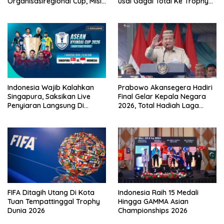
Organisasiregional Cup, Misi
usai Gagal Total Ke Trophy
Balas Dendam Dimulai
AFF 2026
Indonesia Wajib Kalahkan
Prabowo Akansegera Hadiri
Singapura, Saksikan Live
Final Gelar Kepala Negara
Penyiaran Langsung Di
2026, Total Hadiah Laga
VISION+
Tembus Rp15,5 Miliar
FIFA Ditagih Utang Di Kota
Indonesia Raih 15 Medali
Tuan Tempattinggal Trophy
Hingga GAMMA Asian
Dunia 2026
Championships 2026