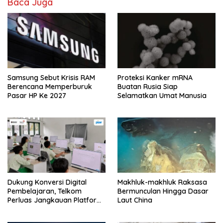
Baca Juga
Samsung Sebut Krisis RAM
Proteksi Kanker mRNA
Berencana Memperburuk
Buatan Rusia Siap
Pasar HP Ke 2027
Selamatkan Umat Manusia
Dukung Konversi Digital
Makhluk-makhluk Raksasa
Pembelajaran, Telkom
Bermunculan Hingga Dasar
Perluas Jangkauan Platform
Laut China
PIJAR Hingga Ratusan Ribu
Siswa