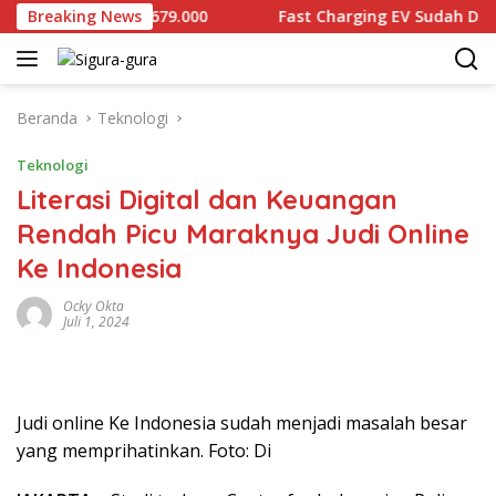
Langsung
 Dijual Rp2.679.000
Breaking News
Fast Charging EV Sudah Diproduksi
ke
konten
Beranda
Teknologi
Teknologi
Literasi Digital dan Keuangan
Rendah Picu Maraknya Judi Online
Ke Indonesia
Ocky Okta
Juli 1, 2024
Judi online Ke Indonesia sudah menjadi masalah besar
yang memprihatinkan. Foto: Di