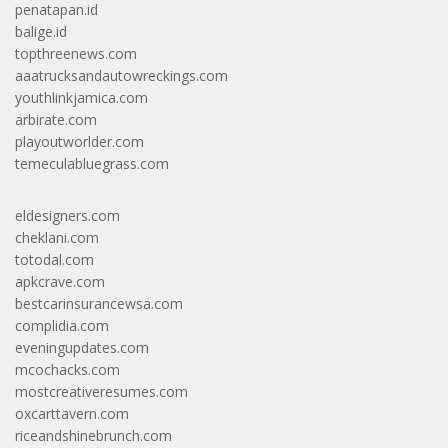
penatapan.id
balige.id
topthreenews.com
aaatrucksandautowreckings.com
youthlinkjamica.com
arbirate.com
playoutworlder.com
temeculabluegrass.com
eldesigners.com
cheklani.com
totodal.com
apkcrave.com
bestcarinsurancewsa.com
complidia.com
eveningupdates.com
mcochacks.com
mostcreativeresumes.com
oxcarttavern.com
riceandshinebrunch.com