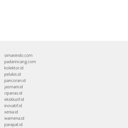
bandar besar starlight princess1000 bagi bonus
simanindo.com
padarincang.com
kolektor.id
pelukis.id
pancoran.id
jasmani.id
cipanas.id
eksklusif.id
inovatif.id
xenia.id
wamena.id
parapat.id