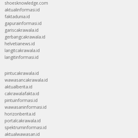
shoesknowledge.com
aktualinformasi.id
faktadunia.id
gapurainformasi.id
gariscakrawala.id
gerbangcakrawala.id
helvetianews.id
langitcakrawala.id
langitinformasi.id
pintucakrawala.id
wawasancakrawala.id
aktualberita.id
cakrawalafakta.id
pintuinformasi.id
wawasaninformasi.id
horizonberita.id
portalcakrawala.id
spektruminformasi.id
aktualwawasan.id