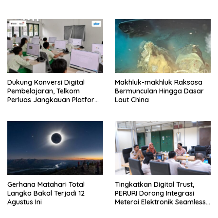
Dukung Konversi Digital
Makhluk-makhluk Raksasa
Pembelajaran, Telkom
Bermunculan Hingga Dasar
Perluas Jangkauan Platform
Laut China
PIJAR Hingga Ratusan Ribu
Siswa
Gerhana Matahari Total
Tingkatkan Digital Trust,
Langka Bakal Terjadi 12
PERURI Dorong Integrasi
Agustus Ini
Meterai Elektronik Seamless
Di Layanan Karantina