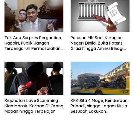
Tak Ada Surpres Pergantian
Putusan MK Soal Kerugian
Kapolri, Publik Jangan
Negeri Dinilai Buka Potensi
Terpengaruh Permasalahan
Grasi hingga Amnesti Bagi
Menyesatkan
Terdakwa Berbasis Audit
BPKP
Kejahatan Love Scamming
KPK Sita 4 Moge, Kendaraan
Kian Marak, Korban Di Orang
Pribadi, hingga Logam Mulia
Mapan hingga Terpelajar
Sesudah Lakukan
Penggeledahan Yang
Berhubungan Didalam
Tindak Kejahatan Bupati
Pemalang