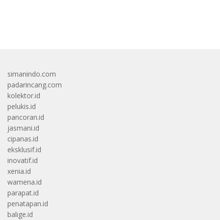
bandar besar starlight princess1000 bagi bonus
simanindo.com
padarincang.com
kolektor.id
pelukis.id
pancoran.id
jasmani.id
cipanas.id
eksklusif.id
inovatif.id
xenia.id
wamena.id
parapat.id
penatapan.id
balige.id