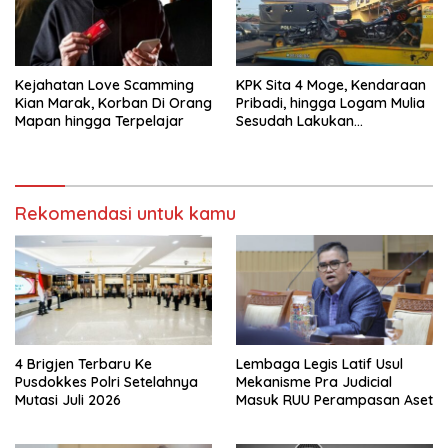
Kejahatan Love Scamming
KPK Sita 4 Moge, Kendaraan
Kian Marak, Korban Di Orang
Pribadi, hingga Logam Mulia
Mapan hingga Terpelajar
Sesudah Lakukan
Penggeledahan Yang
Berhubungan Didalam
Tindak Kejahatan Bupati
Pemalang
Rekomendasi untuk kamu
4 Brigjen Terbaru Ke
Lembaga Legis Latif Usul
Pusdokkes Polri Setelahnya
Mekanisme Pra Judicial
Mutasi Juli 2026
Masuk RUU Perampasan Aset