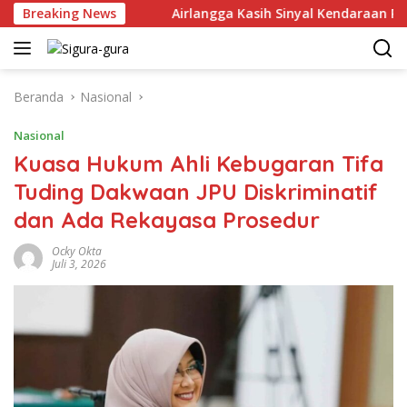
Langsung
r Juni 2026
Breaking News
Airlangga Kasih Sinyal Kendaraan Pribadi H
ke
konten
Beranda
Nasional
Nasional
Kuasa Hukum Ahli Kebugaran Tifa
Tuding Dakwaan JPU Diskriminatif
dan Ada Rekayasa Prosedur
Ocky Okta
Juli 3, 2026