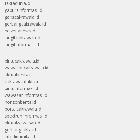
faktadunia.id
gapurainformasi.id
gariscakrawala.id
gerbangcakrawala.id
helvetianews.id
langitcakrawala.id
langitinformasi.id
pintucakrawala.id
wawasancakrawala.id
aktualberita.id
cakrawalafakta.id
pintuinformasi.id
wawasaninformasi.id
horizonberita.id
portalcakrawala.id
spektruminformasi.id
aktualwawasan.id
gerbangfakta.id
infodinamika.id