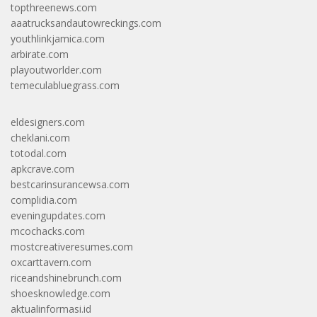
topthreenews.com
aaatrucksandautowreckings.com
youthlinkjamica.com
arbirate.com
playoutworlder.com
temeculabluegrass.com
eldesigners.com
cheklani.com
totodal.com
apkcrave.com
bestcarinsurancewsa.com
complidia.com
eveningupdates.com
mcochacks.com
mostcreativeresumes.com
oxcarttavern.com
riceandshinebrunch.com
shoesknowledge.com
aktualinformasi.id