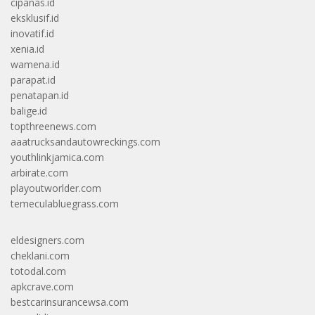
cipanas.id
eksklusif.id
inovatif.id
xenia.id
wamena.id
parapat.id
penatapan.id
balige.id
topthreenews.com
aaatrucksandautowreckings.com
youthlinkjamica.com
arbirate.com
playoutworlder.com
temeculabluegrass.com
eldesigners.com
cheklani.com
totodal.com
apkcrave.com
bestcarinsurancewsa.com