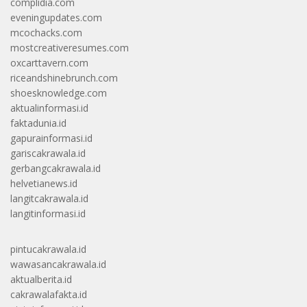
complidia.com
eveningupdates.com
mcochacks.com
mostcreativeresumes.com
oxcarttavern.com
riceandshinebrunch.com
shoesknowledge.com
aktualinformasi.id
faktadunia.id
gapurainformasi.id
gariscakrawala.id
gerbangcakrawala.id
helvetianews.id
langitcakrawala.id
langitinformasi.id
pintucakrawala.id
wawasancakrawala.id
aktualberita.id
cakrawalafakta.id