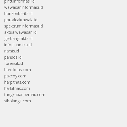
pintuinformasi.id
wawasaninformasi.id
horizonberita.id
portalcakrawala.id
spektruminformasi.id
aktualwawasan.id
gerbangfakta.id
infodinamika.id
narsis.id
pansos.id
forensik.id
hardiknas.com
pakcoy.com
harpitnas.com
harkitnas.com
tangkubanperahu.com
sibolangit.com