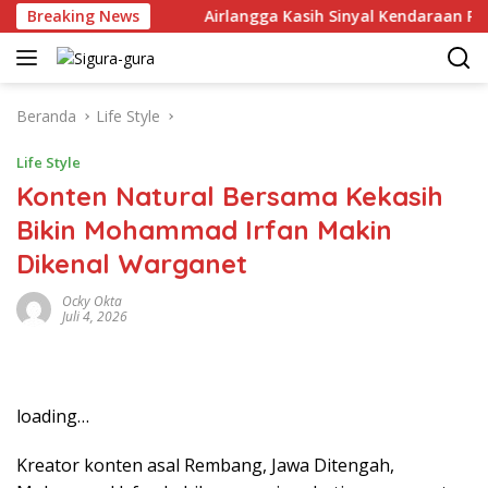
Langsung
r Juni 2026
Breaking News
Airlangga Kasih Sinyal Kendaraan Pribadi H
ke
konten
Beranda
Life Style
Life Style
Konten Natural Bersama Kekasih
Bikin Mohammad Irfan Makin
Dikenal Warganet
Ocky Okta
Juli 4, 2026
loading…
Kreator konten asal Rembang, Jawa Ditengah,