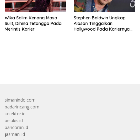
Wika Salim Kenang Masa
Stephen Baldwin Ungkap
Sulit, Dihina Tetangga Pada
Alasan Tinggalkan
Merintis Karier
Hollywood Pada Kariernya
Meroket
bandar besar starlight princess1000 bagi bonus
simanindo.com
padarincang.com
kolektor.id
pelukis.id
pancoran.id
jasmani.id