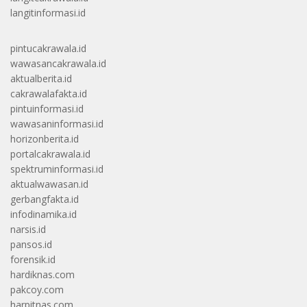
langitinformasi.id
pintucakrawala.id
wawasancakrawala.id
aktualberita.id
cakrawalafakta.id
pintuinformasi.id
wawasaninformasi.id
horizonberita.id
portalcakrawala.id
spektruminformasi.id
aktualwawasan.id
gerbangfakta.id
infodinamika.id
narsis.id
pansos.id
forensik.id
hardiknas.com
pakcoy.com
harpitnas.com