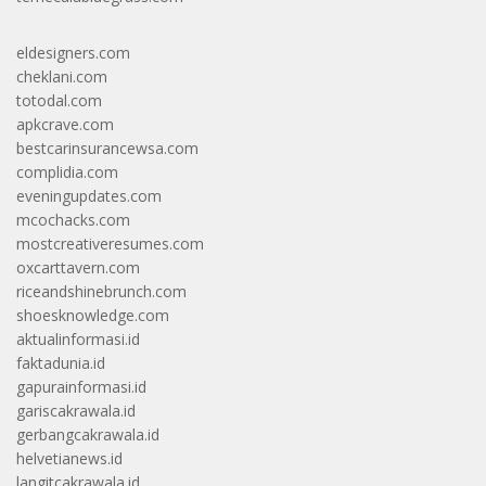
eldesigners.com
cheklani.com
totodal.com
apkcrave.com
bestcarinsurancewsa.com
complidia.com
eveningupdates.com
mcochacks.com
mostcreativeresumes.com
oxcarttavern.com
riceandshinebrunch.com
shoesknowledge.com
aktualinformasi.id
faktadunia.id
gapurainformasi.id
gariscakrawala.id
gerbangcakrawala.id
helvetianews.id
langitcakrawala.id