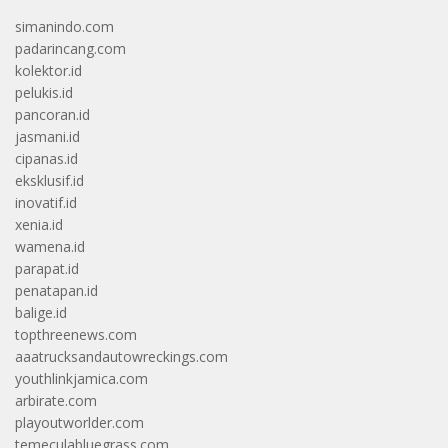
simanindo.com
padarincang.com
kolektor.id
pelukis.id
pancoran.id
jasmani.id
cipanas.id
eksklusif.id
inovatif.id
xenia.id
wamena.id
parapat.id
penatapan.id
balige.id
topthreenews.com
aaatrucksandautowreckings.com
youthlinkjamica.com
arbirate.com
playoutworlder.com
temeculabluegrass.com