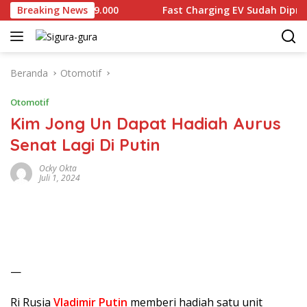
Langsung
ijual Rp2.679.000
Breaking News
Fast Charging EV Sudah Diproduksi l
ke
konten
Beranda
Otomotif
Otomotif
Kim Jong Un Dapat Hadiah Aurus
Senat Lagi Di Putin
Ocky Okta
Juli 1, 2024
—
Ri Rusia
Vladimir Putin
memberi hadiah satu unit