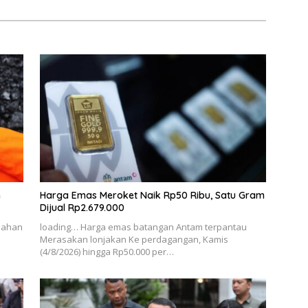
m
Harga Emas Meroket Naik Rp50 Ribu, Satu Gram
Dijual Rp2.679.000
bahan
loading… Harga emas batangan Antam terpantau
Merasakan lonjakan Ke perdagangan, Kamis
(4/8/2026) hingga Rp50.000 per…