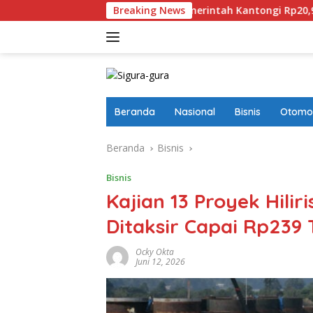
Langsung
asan Aset
Pemerintah Kantongi Rp20,98 Miliar Didalam 
Breaking News
ke
konten
Beranda
Nasional
Bisnis
Otomot
Beranda
Bisnis
Bisnis
Kajian 13 Proyek Hilir
Ditaksir Capai Rp239 T
Ocky Okta
Juni 12, 2026