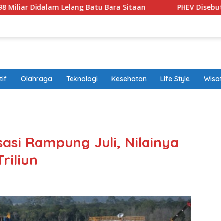
Lelang Batu Bara Sitaan
PHEV Disebut Solusi Transisi K
if
Olahraga
Teknologi
Kesehatan
Life Style
Wisa
band
isasi Rampung Juli, Nilainya
riliun