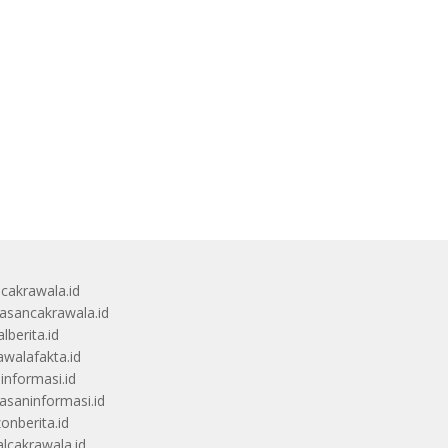
ucakrawala.id
sancakrawala.id
lberita.id
awalafakta.id
uinformasi.id
saninformasi.id
zonberita.id
alcakrawala.id