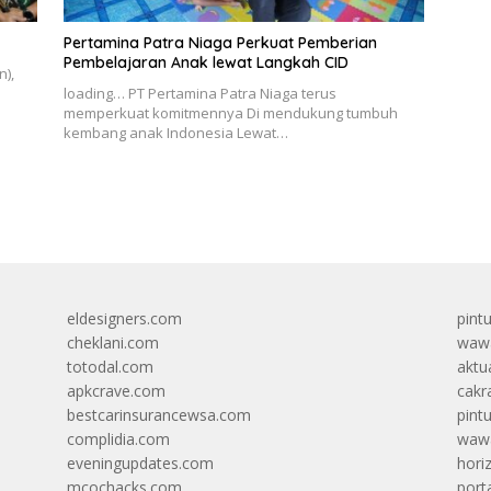
Pertamina Patra Niaga Perkuat Pemberian
Pembelajaran Anak lewat Langkah CID
n),
loading… PT Pertamina Patra Niaga terus
memperkuat komitmennya Di mendukung tumbuh
kembang anak Indonesia Lewat…
eldesigners.com
pint
cheklani.com
wawa
totodal.com
aktua
apkcrave.com
cakr
bestcarinsurancewsa.com
pint
complidia.com
wawa
eveningupdates.com
hori
mcochacks.com
port