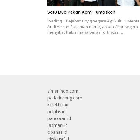
Satu Dua Pekan Kami Tuntaskan
loading… Pejabat Tingginegara Agrikultur (Menta
Andi Amran Sulaiman menegaskan Akansegera
menyikat habis mafia beras fortifikasi…
simanindo.com
padarincang.com
kolektor.id
pelukis.id
pancoran.id
jasmani.id
cipanas.id
eksklusif.id