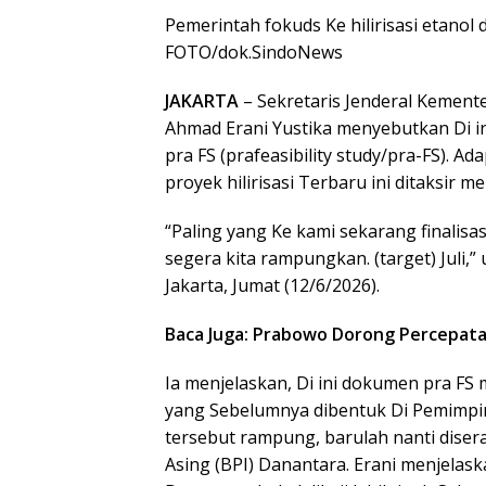
Pemerintah fokuds Ke hilirisasi etanol 
FOTO/dok.SindoNews
JAKARTA
– Sekretaris Jenderal Kement
Ahmad Erani Yustika menyebutkan Di ini
pra FS (prafeasibility study/pra-FS). A
proyek hilirisasi Terbaru ini ditaksir me
“Paling yang Ke kami sekarang finalisas
segera kita rampungkan. (target) Juli,
Jakarta, Jumat (12/6/2026).
Baca Juga: Prabowo Dorong Percepatan 
Ia menjelaskan, Di ini dokumen pra FS m
yang Sebelumnya dibentuk Di Pemimpi
tersebut rampung, barulah nanti dis
Asing (BPI) Danantara. Erani menjela