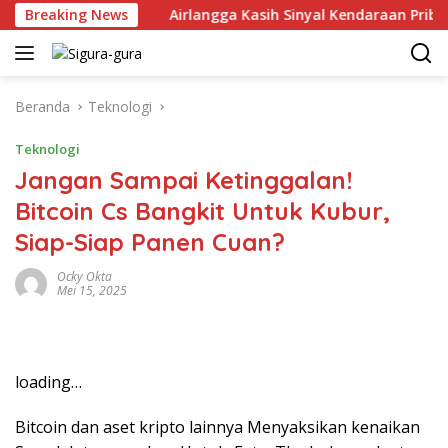
Langsung
uni 2026
Breaking News
Airlangga Kasih Sinyal Kendaraan Pribadi Hybr
ke
konten
Beranda
Teknologi
Teknologi
Jangan Sampai Ketinggalan!
Bitcoin Cs Bangkit Untuk Kubur,
Siap-Siap Panen Cuan?
Ocky Okta
Mei 15, 2025
loading…
Bitcoin dan aset kripto lainnya Menyaksikan kenaikan