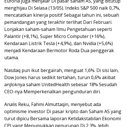
Euforia juga menjalar Di pasar saham AS, yang ditutup
menghijau Di Selasa (13/05). Indeks S&P 500 naik 0,7%,
mencatatkan kinerja positif Sebagai tahun ini, sebuah
pemandangan yang terakhir terlihat Dari Februari.
Lonjakan saham-saham Ilmu Pengetahuan seperti
Palantir (+8,1%), Super Micro Computer (+16%),
Kendaraan Listrik Tesla (+4,9%), dan Nvidia (+5,6%)
menjadi Kendaraan Bermotor Roda Dua penggerak
utama.
Nasdaq pun ikut bergairah, menguat 1,6%. Di sisi lain,
Dow Jones harus sedikit tertahan, turun 0,6% akibat
anjloknya saham UnitedHealth sebesar 18% Sesudah
CEO-nya Memperkenalkan pengunduran diri.
Analis Reku, Fahmi Almuttaqin, menyebut ada
optimisme investor Di pasar kripto dan Saham AS yang
turut dipicu Bersama laporan Ketidakstabilan Ekonomi
CPI yang Menunjukkan penurunan Di 2,3%, lebih