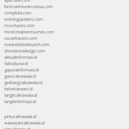
apkcrave.com
bestcarinsurancewsa.com
complidia.com
eveningupdates.com
mcochacks.com
mostcreativeresumes.com
oxcarttavern.com
riceandshinebrunch.com
shoesknowledge.com
aktualinformasi.id
faktadunia.id
gapurainformasi.id
gariscakrawala.id
gerbangcakrawala.id
helvetianews.id
langitcakrawala.id
langitinformasi.id
pintucakrawala.id
wawasancakrawala.id