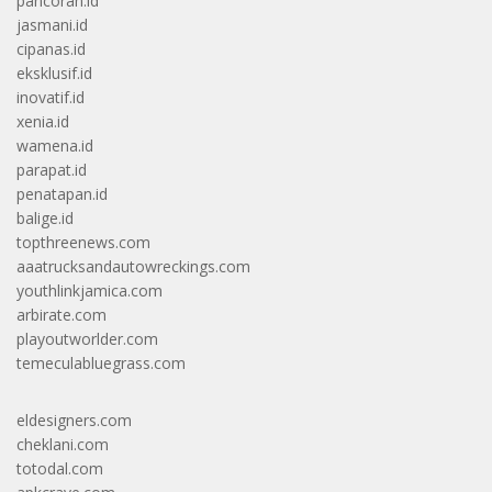
pancoran.id
jasmani.id
cipanas.id
eksklusif.id
inovatif.id
xenia.id
wamena.id
parapat.id
penatapan.id
balige.id
topthreenews.com
aaatrucksandautowreckings.com
youthlinkjamica.com
arbirate.com
playoutworlder.com
temeculabluegrass.com
eldesigners.com
cheklani.com
totodal.com