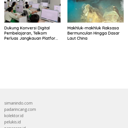
Dukung Konversi Digital
Makhluk-makhluk Raksasa
Pembelajaran, Telkom
Bermunculan Hingga Dasar
Perluas Jangkauan Platform
Laut China
PIJAR Hingga Ratusan Ribu
Siswa
bandar besar starlight princess1000 bagi bonus
simanindo.com
padarincang.com
kolektor.id
pelukis.id