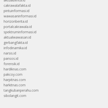
aktualberita.id
cakrawalafakta.id
pintuinformasi.id
wawasaninformasi.id
horizonberita.id
portalcakrawala.id
spektruminformasi.id
aktualwawasan.id
gerbangfakta.id
infodinamika.id
narsis.id
pansos.id
forensik.id
hardiknas.com
pakcoy.com
harpitnas.com
harkitnas.com
tangkubanperahu.com
sibolangit.com