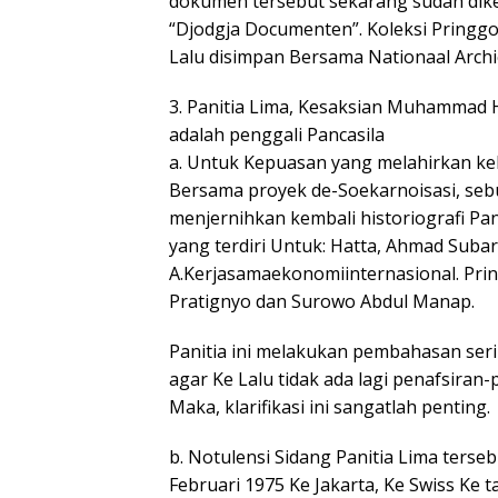
dokumen tersebut sekarang sudah dik
“Djodgja Documenten”. Koleksi Pringgo
Lalu disimpan Bersama Nationaal Archi
3. Panitia Lima, Kesaksian Muhammad
adalah penggali Pancasila
a. Untuk Kepuasan yang melahirkan ke
Bersama proyek de-Soekarnoisasi, seb
menjernihkan kembali historiografi Panc
yang terdiri Untuk: Hatta, Ahmad Subar
A.Kerjasamaekonomiinternasional. Pri
Pratignyo dan Surowo Abdul Manap.
Panitia ini melakukan pembahasan seri
agar Ke Lalu tidak ada lagi penafsiran
Maka, klarifikasi ini sangatlah penting.
b. Notulensi Sidang Panitia Lima tersebu
Februari 1975 Ke Jakarta, Ke Swiss Ke 