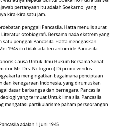
at wasiatnya kepada Guntur Soekarno Putra bahwa
awab pertanyaan itu adalah Soekarno, yang
nya kira-kira satu jam.
rdebatan penggali Pancasila, Hatta menulis surat
s Literatur otobiografi, Bersama nada ekstrem yang
ah satu penggali Pancasila. Hatta menegaskan
i 1945 itu tidak ada tercantum ide Pancasila.
Honoris Causa Untuk Ilmu Hukum Bersama Senat
omotor Mr. Drs. Notogoro) Di promovendus
Yogyakarta mengingatkan bagaimana penciptaan
n dan kenegaraan Indonesia, yang dirumuskan
agai dasar berbangsa dan bernegara. Pancasila
deologi yang termuat Untuk lima sila. Pancasila
yang mengatasi partikularisme paham perseorangan
ancasila adalah 1 Juni 1945