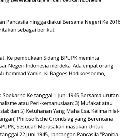
ang Berencana dijalankan ketika Indonesia
ran Pancasila hingga diakui Bersama Negeri Ke 2016
itakan sebagai berikut:
rat, Ke pembukaan Sidang BPUPK meminta
ar Negeri Indonesia merdeka. Ada empat orang
 Muhammad Yamin, Ki Bagoes Hadikoesoemo,
ato Soekarno Ke tanggal 1 Juni 1945 Bersama urutan:
onalisme atau Peri-kemanusiaan; 3) Mufakat atau
sial; dan 5) Ketuhanan Yang Maha Esa. Kelima nilai-
ncangan) Philosofische Grondslag yang Berencana
 BPUPK, Sesudah Merasakan masukan Untuk
anggal 22 Juni 1945, rancangan Pancasila “Panitia