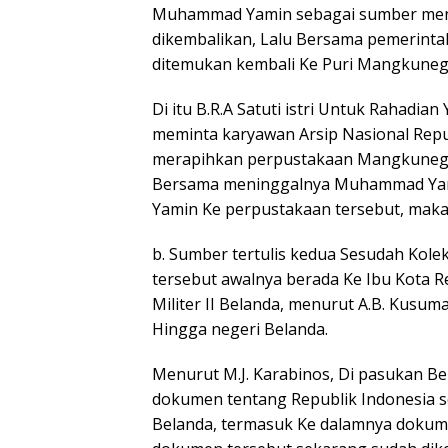
Muhammad Yamin sebagai sumber meny
dikembalikan, Lalu Bersama pemerintah
ditemukan kembali Ke Puri Mangkunega
Di itu B.R.A Satuti istri Untuk Raha
meminta karyawan Arsip Nasional Repub
merapihkan perpustakaan Mangkunegoro
Bersama meninggalnya Muhammad Yam
Yamin Ke perpustakaan tersebut, maka
b. Sumber tertulis kedua Sesudah Kolek
tersebut awalnya berada Ke Ibu Kota Re
Militer II Belanda, menurut A.B. Kusuma 
Hingga negeri Belanda.
Menurut M.J. Karabinos, Di pasukan B
dokumen tentang Republik Indonesia se
Belanda, termasuk Ke dalamnya dokum