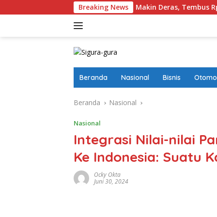
Langsung
oreign Masuk Ke Pinjol RI Makin Deras, Tembus Rp17,28 Triliun 
Breaking News
ke
konten
Beranda
Nasional
Bisnis
Otomot
Beranda
Nasional
Nasional
Integrasi Nilai-nilai
Ke Indonesia: Suatu K
Ocky Okta
Juni 30, 2024