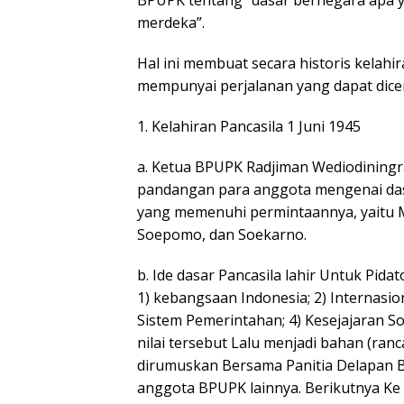
BPUPK tentang “dasar bernegara apa y
merdeka”.
Hal ini membuat secara historis kelahi
mempunyai perjalanan yang dapat dicer
1. Kelahiran Pancasila 1 Juni 1945
a. Ketua BPUPK Radjiman Wediodining
pandangan para anggota mengenai das
yang memenuhi permintaannya, yaitu
Soepomo, dan Soekarno.
b. Ide dasar Pancasila lahir Untuk Pid
1) kebangsaan Indonesia; 2) Internasi
Sistem Pemerintahan; 4) Kesejajaran So
nilai tersebut Lalu menjadi bahan (ra
dirumuskan Bersama Panitia Delapan
anggota BPUPK lainnya. Berikutnya Ke t