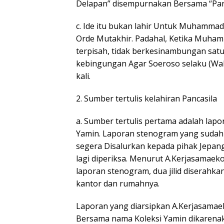
Delapan” disempurnakan Bersama “Pani
c. Ide itu bukan lahir Untuk Muhamma
Orde Mutakhir. Padahal, Ketika Muham
terpisah, tidak berkesinambungan sat
kebingungan Agar Soeroso selaku (Wak
kali.
2. Sumber tertulis kelahiran Pancasila
a. Sumber tertulis pertama adalah lap
Yamin. Laporan stenogram yang sudah 
segera Disalurkan kepada pihak Jepang
lagi diperiksa. Menurut A.Kerjasamaeko
laporan stenogram, dua jilid diserahka
kantor dan rumahnya.
Laporan yang diarsipkan A.Kerjasamae
Bersama nama Koleksi Yamin dikarenak