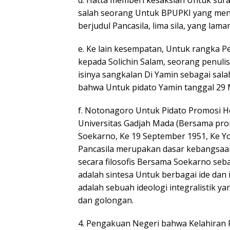
d. Hatta memberi kesaksian Untuk sur
salah seorang Untuk BPUPKI yang menj
berjudul Pancasila, lima sila, yang lama
e. Ke lain kesempatan, Untuk rangka Pe
kepada Solichin Salam, seorang penuli
isinya sangkalan Di Yamin sebagai sal
bahwa Untuk pidato Yamin tanggal 29 Me
f. Notonagoro Untuk Pidato Promosi 
Universitas Gadjah Mada (Bersama pr
Soekarno, Ke 19 September 1951, Ke 
Pancasila merupakan dasar kebangsaa
secara filosofis Bersama Soekarno seb
adalah sintesa Untuk berbagai ide dan i
adalah sebuah ideologi integralistik 
dan golongan.
4. Pengakuan Negeri bahwa Kelahiran P