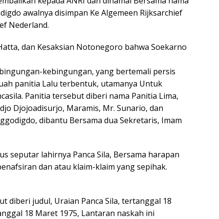
embalikan kepada ANRI dan dinamai Bersama nama
digdo awalnya disimpan Ke Algemeen Rijksarchief
ef Nederland.
 Hatta, dan Kesaksian Notonegoro bahwa Soekarno
bingungan-kebingungan, yang bertemali persis
uah panitia Lalu terbentuk, utamanya Untuk
asila. Panitia tersebut diberi nama Panitia Lima,
djo Djojoadisurjo, Maramis, Mr. Sunario, dan
nggodigdo, dibantu Bersama dua Sekretaris, Imam
us seputar lahirnya Panca Sila, Bersama harapan
-penafsiran dan atau klaim-klaim yang sepihak.
t diberi judul, Uraian Panca Sila, tertanggal 18
tanggal 18 Maret 1975, Lantaran naskah ini