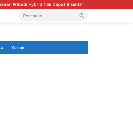
 Hybrid Tak Dapat Insentif
Ranking FIFA Timpilihan Ind
ta
Kuliner
ar besar starlight princess1000 bagi bonus