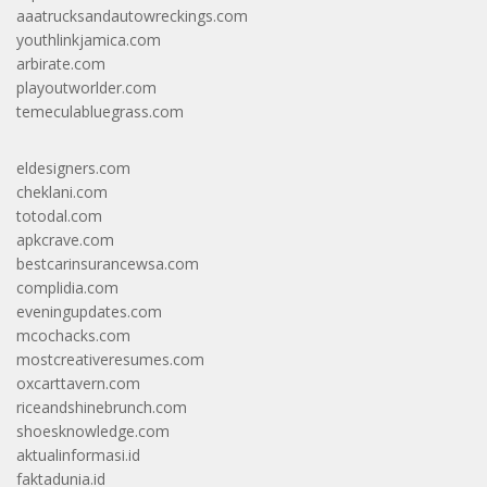
aaatrucksandautowreckings.com
youthlinkjamica.com
arbirate.com
playoutworlder.com
temeculabluegrass.com
eldesigners.com
cheklani.com
totodal.com
apkcrave.com
bestcarinsurancewsa.com
complidia.com
eveningupdates.com
mcochacks.com
mostcreativeresumes.com
oxcarttavern.com
riceandshinebrunch.com
shoesknowledge.com
aktualinformasi.id
faktadunia.id