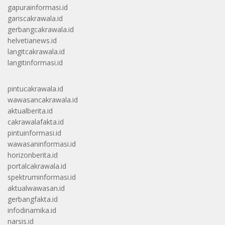
gapurainformasi.id
gariscakrawala.id
gerbangcakrawala.id
helvetianews.id
langitcakrawala.id
langitinformasi.id
pintucakrawala.id
wawasancakrawala.id
aktualberita.id
cakrawalafakta.id
pintuinformasi.id
wawasaninformasi.id
horizonberita.id
portalcakrawala.id
spektruminformasi.id
aktualwawasan.id
gerbangfakta.id
infodinamika.id
narsis.id