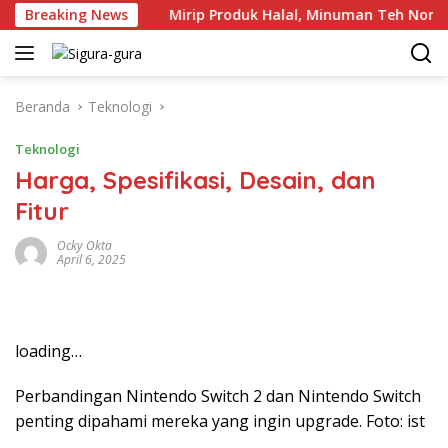
Langsung
rasetyo
Breaking News
Mirip Produk Halal, Minuman Teh Nonhalal Ke 
ke
konten
Beranda
Teknologi
Teknologi
Harga, Spesifikasi, Desain, dan
Fitur
Ocky Okta
April 6, 2025
loading…
Perbandingan Nintendo Switch 2 dan Nintendo Switch
penting dipahami mereka yang ingin upgrade. Foto: ist