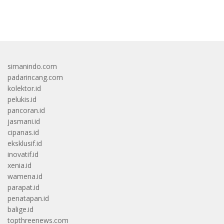
bandar besar starlight princess1000 bagi bonus
simanindo.com
padarincang.com
kolektor.id
pelukis.id
pancoran.id
jasmani.id
cipanas.id
eksklusif.id
inovatif.id
xenia.id
wamena.id
parapat.id
penatapan.id
balige.id
topthreenews.com