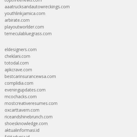
aaatrucksandautowreckings.com
youthlinkjamica.com
arbirate.com
playoutworlder.com
temeculabluegrass.com
eldesigners.com
cheklani.com
totodal.com
apkcrave.com
bestcarinsurancewsa.com
complidia.com
eveningupdates.com
mcochacks.com
mostcreativeresumes.com
oxcarttavern.com
riceandshinebrunch.com
shoesknowledge.com
aktualinformasi.id
faktadunia.id