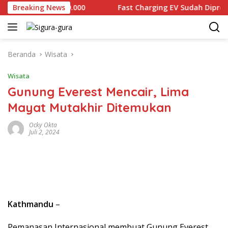
Langsung
jual Rp2.679.000
Breaking News
Fast Charging EV Sudah Diproduksi lo
ke
konten
Beranda
Wisata
Wisata
Gunung Everest Mencair, Lima
Mayat Mutakhir Ditemukan
Ocky Okta
Juli 2, 2024
Kathmandu
–
Pemanasan Internasional membuat Gunung Everest