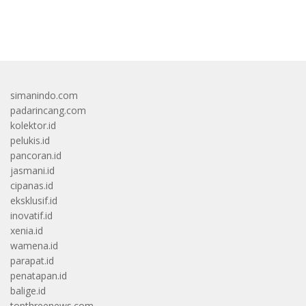
bandar besar starlight princess1000 bagi bonus
simanindo.com
padarincang.com
kolektor.id
pelukis.id
pancoran.id
jasmani.id
cipanas.id
eksklusif.id
inovatif.id
xenia.id
wamena.id
parapat.id
penatapan.id
balige.id
topthreenews.com