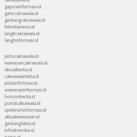
gapurainformasi.id
gariscakrawala.id
gerbangcakrawala.id
helvetianews.id
langitcakrawala.id
langitinformasi.id
pintucakrawala.id
wawasancakrawala.id
aktualberita.id
cakrawalafakta.id
pintuinformasi.id
wawasaninformasi.id
horizonberita.id
portalcakrawala.id
spektruminformasi.id
aktualwawasan.id
gerbangfakta.id
infodinamika.id
narsis.id