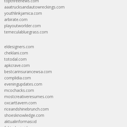
topthreenews.com
aaatrucksandautowreckings.com
youthlinkjamica.com
arbirate.com
playoutworlder.com
temeculabluegrass.com
eldesigners.com
cheklani.com
totodal.com
apkcrave.com
bestcarinsurancewsa.com
complidia.com
eveningupdates.com
mcochacks.com
mostcreativeresumes.com
oxcarttavern.com
riceandshinebrunch.com
shoesknowledge.com
aktualinformasi.id