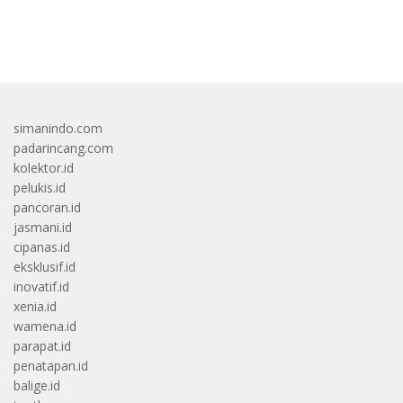
bandar besar starlight princess1000 bagi bonus
simanindo.com
padarincang.com
kolektor.id
pelukis.id
pancoran.id
jasmani.id
cipanas.id
eksklusif.id
inovatif.id
xenia.id
wamena.id
parapat.id
penatapan.id
balige.id