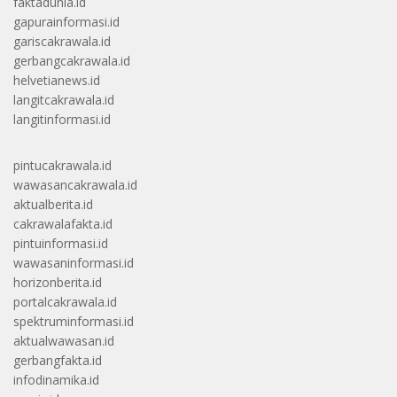
faktadunia.id
gapurainformasi.id
gariscakrawala.id
gerbangcakrawala.id
helvetianews.id
langitcakrawala.id
langitinformasi.id
pintucakrawala.id
wawasancakrawala.id
aktualberita.id
cakrawalafakta.id
pintuinformasi.id
wawasaninformasi.id
horizonberita.id
portalcakrawala.id
spektruminformasi.id
aktualwawasan.id
gerbangfakta.id
infodinamika.id