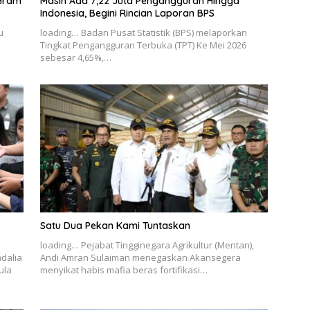
 Gram
Masih Ada 7,22 Juta Pengangguran Hingga
Indonesia, Begini Rincian Laporan BPS
u
loading… Badan Pusat Statistik (BPS) melaporkan
Tingkat Pengangguran Terbuka (TPT) Ke Mei 2026
sebesar 4,65%,…
Satu Dua Pekan Kami Tuntaskan
loading… Pejabat Tingginegara Agrikultur (Mentan),
adalia
Andi Amran Sulaiman menegaskan Akansegera
ula
menyikat habis mafia beras fortifikasi…