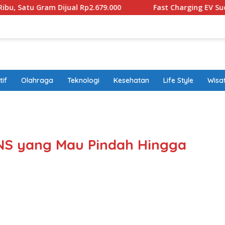
ual Rp2.679.000
Fast Charging EV Sudah Diproduksi lok
if
Olahraga
Teknologi
Kesehatan
Life Style
Wisa
band
PNS yang Mau Pindah Hingga