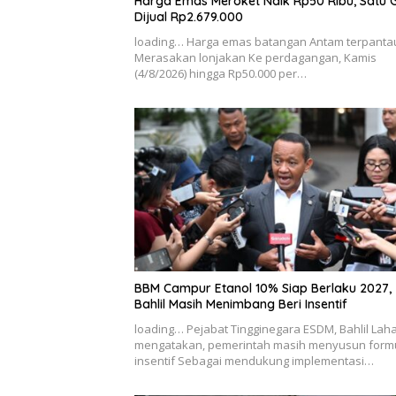
Harga Emas Meroket Naik Rp50 Ribu, Satu
Dijual Rp2.679.000
loading… Harga emas batangan Antam terpanta
Merasakan lonjakan Ke perdagangan, Kamis
(4/8/2026) hingga Rp50.000 per…
BBM Campur Etanol 10% Siap Berlaku 2027,
Bahlil Masih Menimbang Beri Insentif
loading… Pejabat Tingginegara ESDM, Bahlil Lah
mengatakan, pemerintah masih menyusun form
insentif Sebagai mendukung implementasi…