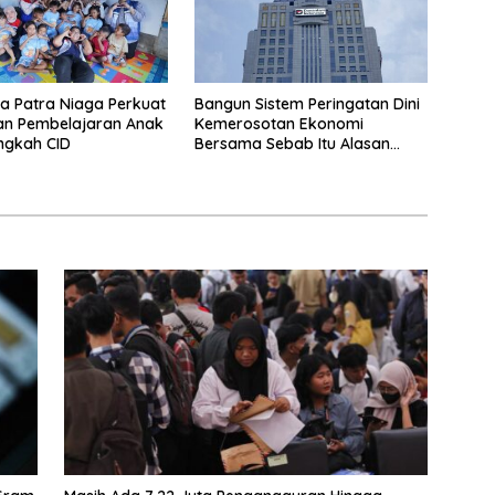
a Patra Niaga Perkuat
Bangun Sistem Peringatan Dini
an Pembelajaran Anak
Kemerosotan Ekonomi
ngkah CID
Bersama Sebab Itu Alasan
Danantara Ikut Nimbrung Ke
KSSK