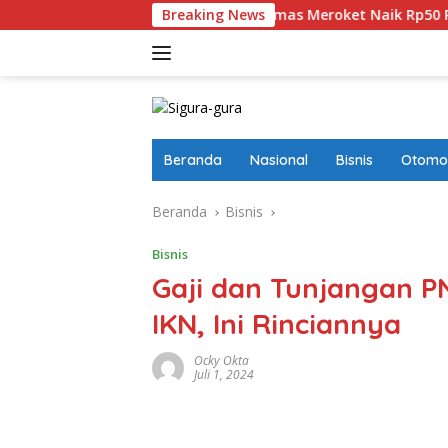
Langsung
kan
Harga Emas Meroket Naik Rp50 Ribu, Satu Gram Dij
Breaking News
ke
konten
Beranda
Nasional
Bisnis
Otomot
Beranda
Bisnis
Bisnis
Gaji dan Tunjangan 
IKN, Ini Rinciannya
Ocky Okta
Juli 1, 2024