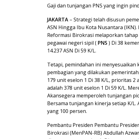
Gaji dan tunjangan PNS yang ingin p
JAKARTA
– Strategi telah disusun pem
ASN Hingga Ibu Kota Nusantara (IKN)
Reformasi Birokrasi melaporkan taha
pegawai negeri sipil (
PNS
) Di 38 kemen
14.237 ASN Di 59 K/L.
Tetapi, pemindahan ini menyesuaikan ke
pembagian yang dilakukan pemerintah,
179 unit eselon 1 Di 38 K/L, prioritas 2 
adalah 378 unit eselon 1 Di 59 K/L. M
Akansegera memperoleh tunjangan pion
Bersama tunjangan kinerja setiap K/L.
yang 100 persen.
Pembantu Presiden Pembantu Presiden
Birokrasi (MenPAN-RB) Abdullah Azwar