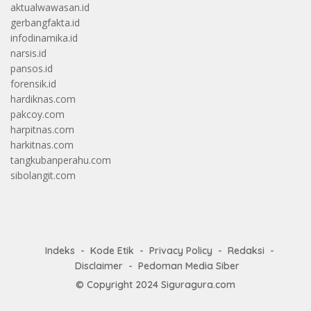
aktualwawasan.id
gerbangfakta.id
infodinamika.id
narsis.id
pansos.id
forensik.id
hardiknas.com
pakcoy.com
harpitnas.com
harkitnas.com
tangkubanperahu.com
sibolangit.com
Indeks
Kode Etik
Privacy Policy
Redaksi
Disclaimer
Pedoman Media Siber
© Copyright 2024
Siguragura.com