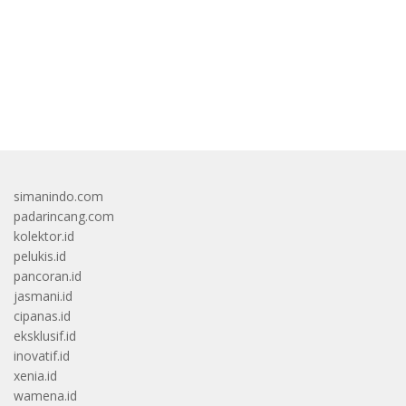
Laporan BPS
bandar besar starlight princess1000 bagi bonus
simanindo.com
padarincang.com
kolektor.id
pelukis.id
pancoran.id
jasmani.id
cipanas.id
eksklusif.id
inovatif.id
xenia.id
wamena.id