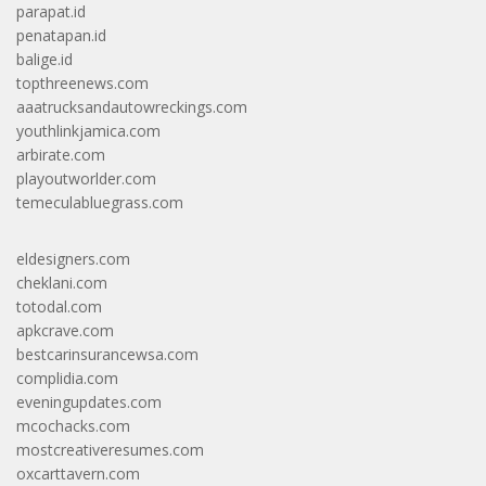
parapat.id
penatapan.id
balige.id
topthreenews.com
aaatrucksandautowreckings.com
youthlinkjamica.com
arbirate.com
playoutworlder.com
temeculabluegrass.com
eldesigners.com
cheklani.com
totodal.com
apkcrave.com
bestcarinsurancewsa.com
complidia.com
eveningupdates.com
mcochacks.com
mostcreativeresumes.com
oxcarttavern.com