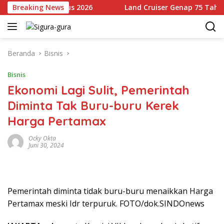
Langsung
lai 14 Agustus 2026
Breaking News
Land Cruiser Genap 75 Tahun, Toy
ke
konten
Beranda
Bisnis
Bisnis
Ekonomi Lagi Sulit, Pemerintah
Diminta Tak Buru-buru Kerek
Harga Pertamax
Ocky Okta
Juni 30, 2024
Pemerintah diminta tidak buru-buru menaikkan Harga
Pertamax meski Idr terpuruk. FOTO/dok.SINDOnews