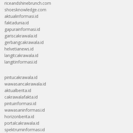
riceandshinebrunch.com
shoesknowledge.com
aktualinformasi.id
faktadunia.id
gapurainformasi.id
gariscakrawala.id
gerbangcakrawala.id
helvetianews.id
langitcakrawala.id
langitinformasi.id
pintucakrawala.id
wawasancakrawala.id
aktualberita.id
cakrawalafakta.id
pintuinformasi.id
wawasaninformasi.id
horizonberita.id
portalcakrawala.id
spektruminformasi.id