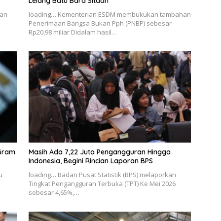
Lelang Batu Bara Sitaan
kan
loading… Kementerian ESDM membukukan tambahan
Penerimaan Bangsa Bukan Pph (PNBP) sebesar
Rp20,98 miliar Didalam hasil…
 Gram
Masih Ada 7,22 Juta Pengangguran Hingga
Indonesia, Begini Rincian Laporan BPS
u
loading… Badan Pusat Statistik (BPS) melaporkan
Tingkat Pengangguran Terbuka (TPT) Ke Mei 2026
sebesar 4,65%,…