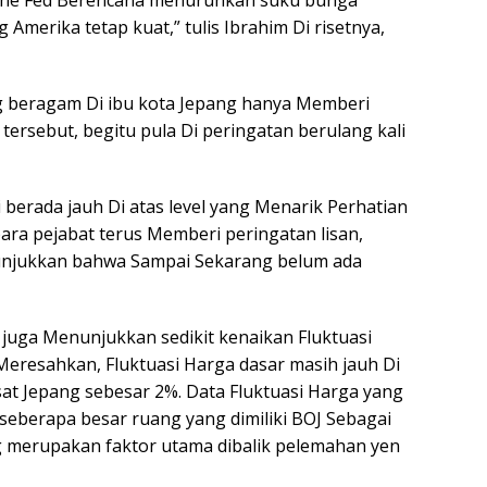
The Fed Berencana menurunkan suku bunga
merika tetap kuat,” tulis Ibrahim Di risetnya,
ng beragam Di ibu kota Jepang hanya Memberi
ersebut, begitu pula Di peringatan berulang kali
 berada jauh Di atas level yang Menarik Perhatian
para pejabat terus Memberi peringatan lisan,
njukkan bahwa Sampai Sekarang belum ada
juga Menunjukkan sedikit kenaikan Fluktuasi
eresahkan, Fluktuasi Harga dasar masih jauh Di
t Jepang sebesar 2%. Data Fluktuasi Harga yang
berapa besar ruang yang dimiliki BOJ Sebagai
merupakan faktor utama dibalik pelemahan yen