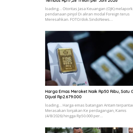
Tembus Rp17,28 Triliun per Juni 2026
loading… Otoritas Jasa Keuangan (OJK) melapor
pendanaan pinjol Di aliran modal Foreign terus
Meresahkan. FOTO/dok.SindoNews…
Harga Emas Meroket Naik Rp50 Ribu, Satu
Dijual Rp2.679.000
loading… Harga emas batangan Antam terpanta
Merasakan lonjakan Ke perdagangan, Kamis
(4/8/2026) hingga Rp50.000 per…