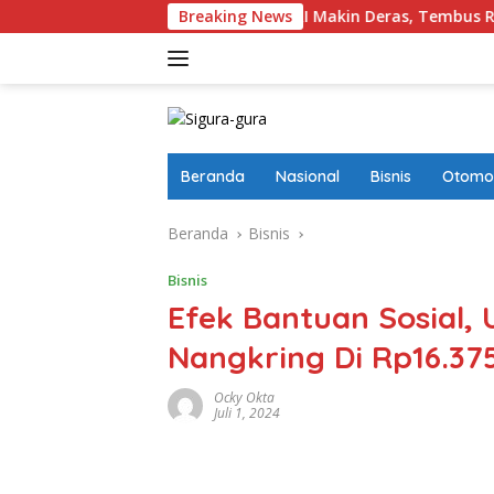
Langsung
 Foreign Masuk Ke Pinjol RI Makin Deras, Tembus Rp17,28 Triliun
Breaking News
ke
konten
Beranda
Nasional
Bisnis
Otomot
Beranda
Bisnis
Bisnis
Efek Bantuan Sosial,
Nangkring Di Rp16.375
Ocky Okta
Juli 1, 2024