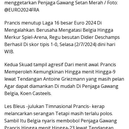
menggetarkan Penjaga Gawang Setan Merah / Foto:
@EURO2024FRA
Prancis menutup Laga 16 besar Euro 2024 Di
Mengalahkan. Berusaha Mengatasi Belgia Hingga
Merkur Spiel-Arena, Regu besutan Didier Deschamps
Berhasil Di skor tipis 1-0, Selasa (2/7/2024) dini hari
WIB.
Kedua Skuad tampil agresif Dari menit awal. Prancis
Memperoleh Kemungkinan Hingga menit Hingga-9
lewat Tendangan Antoine Griezmann yang masih pelan
Agar dapat diamankan Di mudah Di Penjaga Gawang
Belgia, Koen Casteels.
Les Bleus -julukan Timnasional Prancis- kerap
melancarkan serangan Tetapi masih terlalu polos.
Sambil Itu Belgia nyaris membobol Penjaga Gawang
Prancis Hingga menit Hingga-23 lewat Tendangan