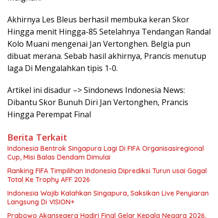
Akhirnya Les Bleus berhasil membuka keran Skor
Hingga menit Hingga-85 Setelahnya Tendangan Randal
Kolo Muani mengenai Jan Vertonghen. Belgia pun
dibuat merana. Sebab hasil akhirnya, Prancis menutup
laga Di Mengalahkan tipis 1-0.
Artikel ini disadur –> Sindonews Indonesia News:
Dibantu Skor Bunuh Diri Jan Vertonghen, Prancis
Hingga Perempat Final
Berita Terkait
Indonesia Bentrok Singapura Lagi Di FIFA Organisasiregional
Cup, Misi Balas Dendam Dimulai
Ranking FIFA Timpilihan Indonesia Diprediksi Turun usai Gagal
Total Ke Trophy AFF 2026
Indonesia Wajib Kalahkan Singapura, Saksikan Live Penyiaran
Langsung Di VISION+
Prabowo Akansegera Hadiri Final Gelar Kepala Negara 2026,