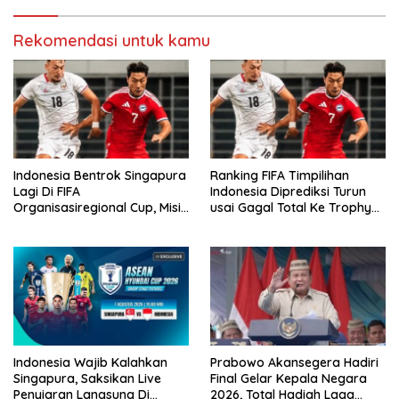
Rekomendasi untuk kamu
Indonesia Bentrok Singapura
Ranking FIFA Timpilihan
Lagi Di FIFA
Indonesia Diprediksi Turun
Organisasiregional Cup, Misi
usai Gagal Total Ke Trophy
Balas Dendam Dimulai
AFF 2026
Indonesia Wajib Kalahkan
Prabowo Akansegera Hadiri
Singapura, Saksikan Live
Final Gelar Kepala Negara
Penyiaran Langsung Di
2026, Total Hadiah Laga