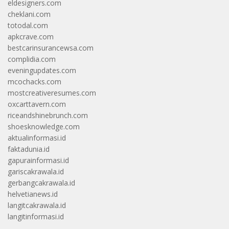
eldesigners.com
cheklani.com
totodal.com
apkcrave.com
bestcarinsurancewsa.com
complidia.com
eveningupdates.com
mcochacks.com
mostcreativeresumes.com
oxcarttavern.com
riceandshinebrunch.com
shoesknowledge.com
aktualinformasi.id
faktadunia.id
gapurainformasi.id
gariscakrawala.id
gerbangcakrawala.id
helvetianews.id
langitcakrawala.id
langitinformasi.id