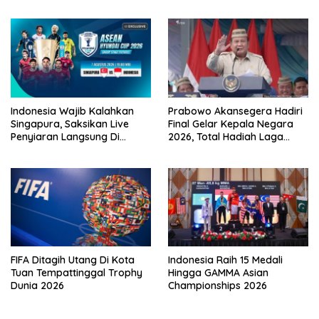
Indonesia Wajib Kalahkan
Prabowo Akansegera Hadiri
Singapura, Saksikan Live
Final Gelar Kepala Negara
Penyiaran Langsung Di
2026, Total Hadiah Laga
VISION+
Tembus Rp15,5 Miliar
FIFA Ditagih Utang Di Kota
Indonesia Raih 15 Medali
Tuan Tempattinggal Trophy
Hingga GAMMA Asian
Dunia 2026
Championships 2026