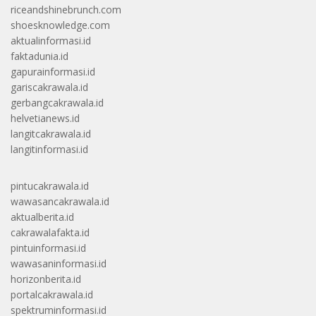
riceandshinebrunch.com
shoesknowledge.com
aktualinformasi.id
faktadunia.id
gapurainformasi.id
gariscakrawala.id
gerbangcakrawala.id
helvetianews.id
langitcakrawala.id
langitinformasi.id
pintucakrawala.id
wawasancakrawala.id
aktualberita.id
cakrawalafakta.id
pintuinformasi.id
wawasaninformasi.id
horizonberita.id
portalcakrawala.id
spektruminformasi.id