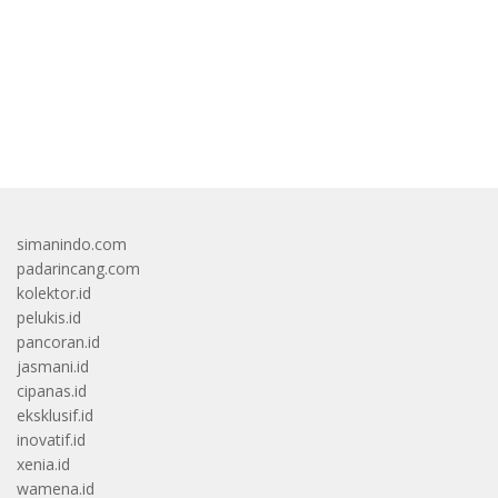
bandar besar starlight princess1000 bagi bonus
simanindo.com
padarincang.com
kolektor.id
pelukis.id
pancoran.id
jasmani.id
cipanas.id
eksklusif.id
inovatif.id
xenia.id
wamena.id