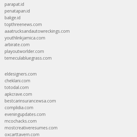
parapat.id
penatapan.id
balige.id
topthreenews.com
aaatrucksandautowreckings.com
youthlinkjamica.com
arbirate.com
playoutworlder.com
temeculabluegrass.com
eldesigners.com
cheklani.com
totodal.com
apkcrave.com
bestcarinsurancewsa.com
complidia.com
eveningupdates.com
mcochacks.com
mostcreativeresumes.com
oxcarttavern.com