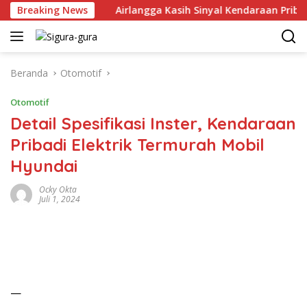
Langsung
uni 2026
Breaking News
Airlangga Kasih Sinyal Kendaraan Pribadi Hybr
ke
konten
Beranda
Otomotif
Otomotif
Detail Spesifikasi Inster, Kendaraan
Pribadi Elektrik Termurah Mobil
Hyundai
Ocky Okta
Juli 1, 2024
—