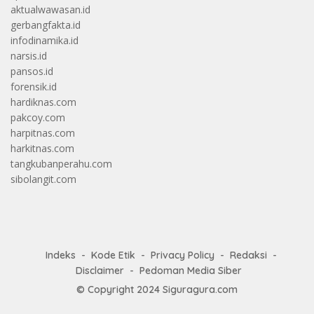
aktualwawasan.id
gerbangfakta.id
infodinamika.id
narsis.id
pansos.id
forensik.id
hardiknas.com
pakcoy.com
harpitnas.com
harkitnas.com
tangkubanperahu.com
sibolangit.com
Indeks
Kode Etik
Privacy Policy
Redaksi
Disclaimer
Pedoman Media Siber
© Copyright 2024
Siguragura.com