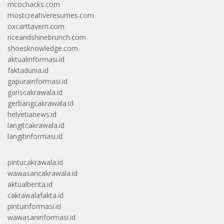
mcochacks.com
mostcreativeresumes.com
oxcarttavern.com
riceandshinebrunch.com
shoesknowledge.com
aktualinformasi.id
faktadunia.id
gapurainformasi.id
gariscakrawala.id
gerbangcakrawala.id
helvetianews.id
langitcakrawala.id
langitinformasi.id
pintucakrawala.id
wawasancakrawala.id
aktualberita.id
cakrawalafakta.id
pintuinformasi.id
wawasaninformasi.id