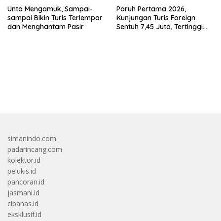
Unta Mengamuk, Sampai-
Paruh Pertama 2026,
sampai Bikin Turis Terlempar
Kunjungan Turis Foreign
dan Menghantam Pasir
Sentuh 7,45 Juta, Tertinggi
Sebelum 2020
bandar besar starlight princess1000 bagi bonus
simanindo.com
padarincang.com
kolektor.id
pelukis.id
pancoran.id
jasmani.id
cipanas.id
eksklusif.id