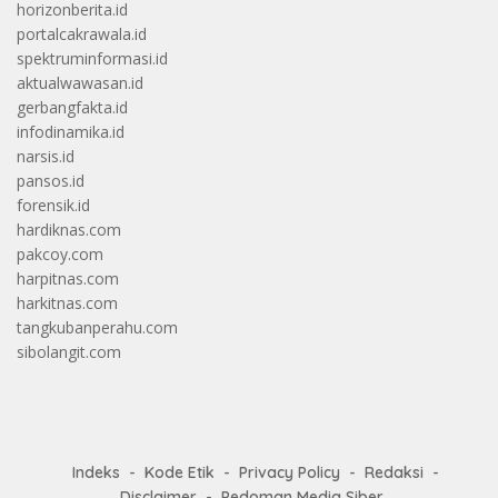
horizonberita.id
portalcakrawala.id
spektruminformasi.id
aktualwawasan.id
gerbangfakta.id
infodinamika.id
narsis.id
pansos.id
forensik.id
hardiknas.com
pakcoy.com
harpitnas.com
harkitnas.com
tangkubanperahu.com
sibolangit.com
Indeks
Kode Etik
Privacy Policy
Redaksi
Disclaimer
Pedoman Media Siber