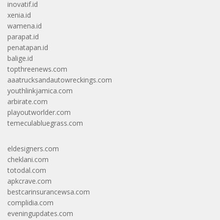
inovatif.id
xenia.id
wamena.id
parapat.id
penatapan.id
balige.id
topthreenews.com
aaatrucksandautowreckings.com
youthlinkjamica.com
arbirate.com
playoutworlder.com
temeculabluegrass.com
eldesigners.com
cheklani.com
totodal.com
apkcrave.com
bestcarinsurancewsa.com
complidia.com
eveningupdates.com