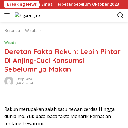
Langsung
on Cadangan Emas, Terbesar Sebelum Oktober 2023
Breaking News
K
ke
konten
Beranda
Wisata
Wisata
Deretan Fakta Rakun: Lebih Pintar
Di Anjing-Cuci Konsumsi
Sebelumnya Makan
Ocky Okta
Juli 2, 2024
Rakun merupakan salah satu hewan cerdas Hingga
dunia lho. Yuk baca-baca fakta Menarik Perhatian
tentang hewan ini.