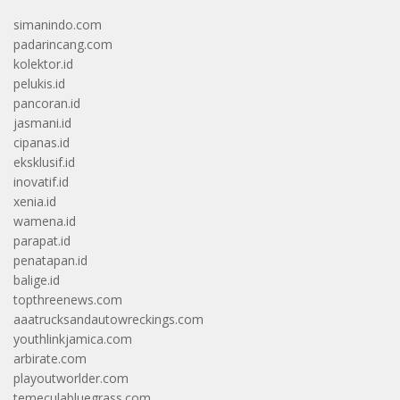
simanindo.com
padarincang.com
kolektor.id
pelukis.id
pancoran.id
jasmani.id
cipanas.id
eksklusif.id
inovatif.id
xenia.id
wamena.id
parapat.id
penatapan.id
balige.id
topthreenews.com
aaatrucksandautowreckings.com
youthlinkjamica.com
arbirate.com
playoutworlder.com
temeculabluegrass.com