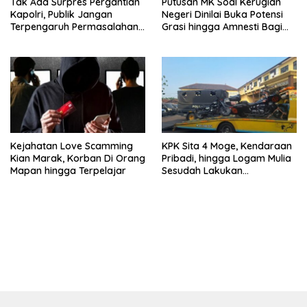
Tak Ada Surpres Pergantian
Putusan MK Soal Kerugian
Kapolri, Publik Jangan
Negeri Dinilai Buka Potensi
Terpengaruh Permasalahan
Grasi hingga Amnesti Bagi
Menyesatkan
Terdakwa Berbasis Audit
BPKP
Kejahatan Love Scamming
KPK Sita 4 Moge, Kendaraan
Kian Marak, Korban Di Orang
Pribadi, hingga Logam Mulia
Mapan hingga Terpelajar
Sesudah Lakukan
Penggeledahan Yang
Berhubungan Didalam
Tindak Kejahatan Bupati
Pemalang
bandar besar starlight princess1000 bagi bonus