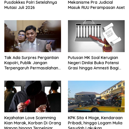
Pusdokkes Polri Setelahnya
Mekanisme Pra Judicial
Mutasi Juli 2026
Masuk RUU Perampasan Aset
Tak Ada Surpres Pergantian
Putusan MK Soal Kerugian
Kapolri, Publik Jangan
Negeri Dinilai Buka Potensi
Terpengaruh Permasalahan
Grasi hingga Amnesti Bagi
Menyesatkan
Terdakwa Berbasis Audit
BPKP
Kejahatan Love Scamming
KPK Sita 4 Moge, Kendaraan
Kian Marak, Korban Di Orang
Pribadi, hingga Logam Mulia
Mapan hingga Terpelajar
Sesudah Lakukan