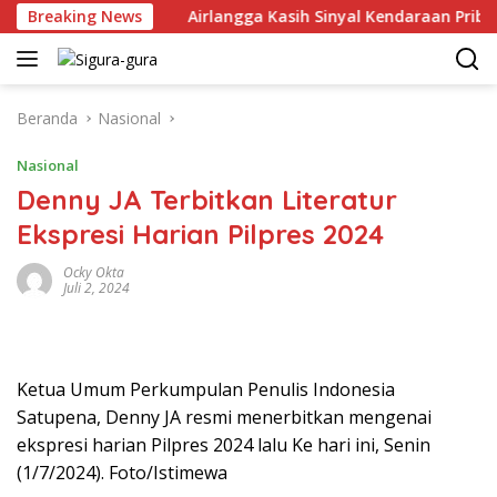
Langsung
uni 2026
Breaking News
Airlangga Kasih Sinyal Kendaraan Pribadi Hybr
ke
konten
Beranda
Nasional
Nasional
Denny JA Terbitkan Literatur
Ekspresi Harian Pilpres 2024
Ocky Okta
Juli 2, 2024
Ketua Umum Perkumpulan Penulis Indonesia
Satupena, Denny JA resmi menerbitkan mengenai
ekspresi harian Pilpres 2024 lalu Ke hari ini, Senin
(1/7/2024). Foto/Istimewa