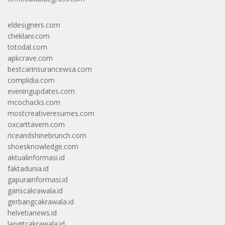
eldesigners.com
cheklani.com
totodal.com
apkcrave.com
bestcarinsurancewsa.com
complidia.com
eveningupdates.com
mcochacks.com
mostcreativeresumes.com
oxcarttavern.com
riceandshinebrunch.com
shoesknowledge.com
aktualinformasi.id
faktadunia.id
gapurainformasi.id
gariscakrawala.id
gerbangcakrawala.id
helvetianews.id
langitcakrawala.id