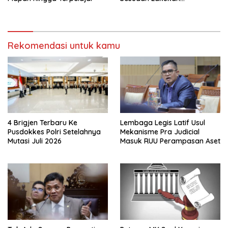
Penggeledahan Yang
Berhubungan Didalam
Tindak Kejahatan Bupati
Pemalang
Rekomendasi untuk kamu
4 Brigjen Terbaru Ke
Lembaga Legis Latif Usul
Pusdokkes Polri Setelahnya
Mekanisme Pra Judicial
Mutasi Juli 2026
Masuk RUU Perampasan Aset