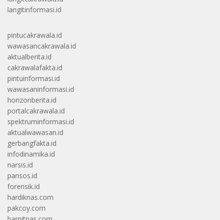
langitinformasi.id
pintucakrawala.id
wawasancakrawala.id
aktualberita.id
cakrawalafakta.id
pintuinformasi.id
wawasaninformasi.id
horizonberita.id
portalcakrawala.id
spektruminformasi.id
aktualwawasan.id
gerbangfakta.id
infodinamika.id
narsis.id
pansos.id
forensik.id
hardiknas.com
pakcoy.com
harpitnas.com