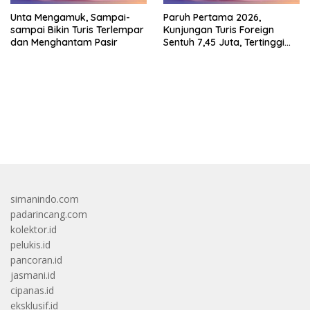
Unta Mengamuk, Sampai-
Paruh Pertama 2026,
sampai Bikin Turis Terlempar
Kunjungan Turis Foreign
dan Menghantam Pasir
Sentuh 7,45 Juta, Tertinggi
Sebelum 2020
bandar besar starlight princess1000 bagi bonus
simanindo.com
padarincang.com
kolektor.id
pelukis.id
pancoran.id
jasmani.id
cipanas.id
eksklusif.id