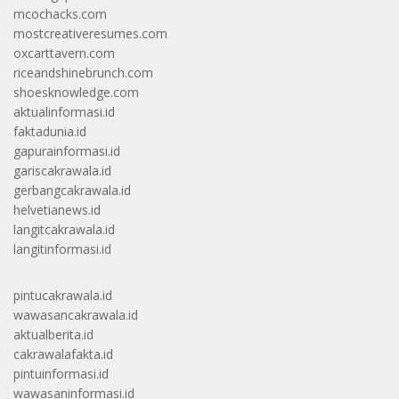
mcochacks.com
mostcreativeresumes.com
oxcarttavern.com
riceandshinebrunch.com
shoesknowledge.com
aktualinformasi.id
faktadunia.id
gapurainformasi.id
gariscakrawala.id
gerbangcakrawala.id
helvetianews.id
langitcakrawala.id
langitinformasi.id
pintucakrawala.id
wawasancakrawala.id
aktualberita.id
cakrawalafakta.id
pintuinformasi.id
wawasaninformasi.id