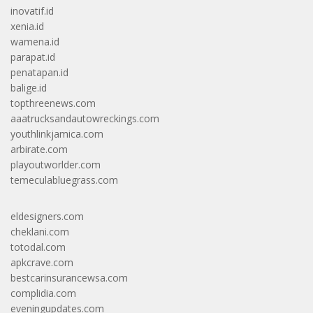
inovatif.id
xenia.id
wamena.id
parapat.id
penatapan.id
balige.id
topthreenews.com
aaatrucksandautowreckings.com
youthlinkjamica.com
arbirate.com
playoutworlder.com
temeculabluegrass.com
eldesigners.com
cheklani.com
totodal.com
apkcrave.com
bestcarinsurancewsa.com
complidia.com
eveningupdates.com