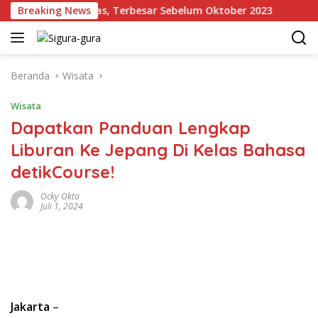
Langsung
dangan Emas, Terbesar Sebelum Oktober 2023
Breaking News
Kronol
ke
konten
Beranda
Wisata
Wisata
Dapatkan Panduan Lengkap
Liburan Ke Jepang Di Kelas Bahasa
detikCourse!
Ocky Okta
Juli 1, 2024
Jakarta
–