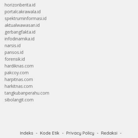
horizonberita.id
portalcakrawala.id
spektruminformasi.id
aktualwawasan.id
gerbangfakta.id
infodinamika.id
narsis.id
pansos.id
forensik.id
hardiknas.com
pakcoy.com
harpitnas.com
harkitnas.com
tangkubanperahu.com
sibolangit.com
Indeks
Kode Etik
Privacy Policy
Redaksi