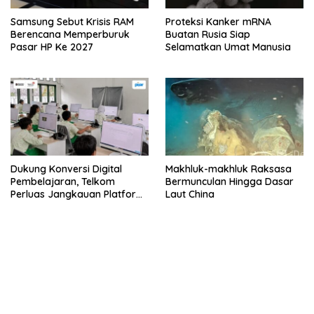
Samsung Sebut Krisis RAM
Proteksi Kanker mRNA
Berencana Memperburuk
Buatan Rusia Siap
Pasar HP Ke 2027
Selamatkan Umat Manusia
Dukung Konversi Digital
Makhluk-makhluk Raksasa
Pembelajaran, Telkom
Bermunculan Hingga Dasar
Perluas Jangkauan Platform
Laut China
PIJAR Hingga Ratusan Ribu
Siswa
bandar besar starlight princess1000 bagi bonus