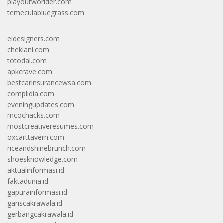
playoutworlder.com
temeculabluegrass.com
eldesigners.com
cheklani.com
totodal.com
apkcrave.com
bestcarinsurancewsa.com
complidia.com
eveningupdates.com
mcochacks.com
mostcreativeresumes.com
oxcarttavern.com
riceandshinebrunch.com
shoesknowledge.com
aktualinformasi.id
faktadunia.id
gapurainformasi.id
gariscakrawala.id
gerbangcakrawala.id