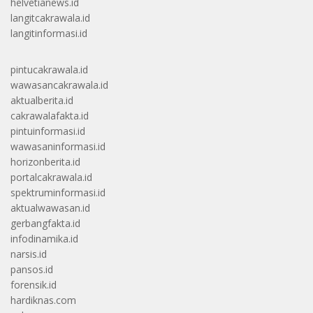
helvetianews.id
langitcakrawala.id
langitinformasi.id
pintucakrawala.id
wawasancakrawala.id
aktualberita.id
cakrawalafakta.id
pintuinformasi.id
wawasaninformasi.id
horizonberita.id
portalcakrawala.id
spektruminformasi.id
aktualwawasan.id
gerbangfakta.id
infodinamika.id
narsis.id
pansos.id
forensik.id
hardiknas.com