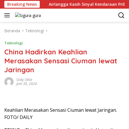
Langsung
Juni 2026
Breaking News
Airlangga Kasih Sinyal Kendaraan Pribadi Hybr
ke
konten
Beranda
Teknologi
Teknologi
China Hadirkan Keahlian
Merasakan Sensasi Ciuman lewat
Jaringan
Ocky Okta
Juni 30, 2024
Keahlian Merasakan Sensasi Ciuman lewat Jaringan.
FOTO/ DAILY