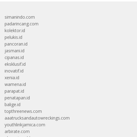
simanindo.com
padarincang.com
kolektor.id
pelukis.id
pancoran.id
jasmani.id
cipanas.id
eksklusif.id
inovatif.id
xenia.id
wamena.id
parapat.id
penatapan.id
balige.id
topthreenews.com
aaatrucksandautowreckings.com
youthlinkjamica.com
arbirate.com