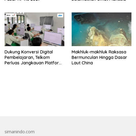
Dukung Konversi Digital
Makhluk-makhluk Raksasa
Pembelajaran, Telkom
Bermunculan Hingga Dasar
Perluas Jangkauan Platform
Laut China
PIJAR Hingga Ratusan Ribu
Siswa
bandar besar starlight princess1000 bagi bonus
simanindo.com