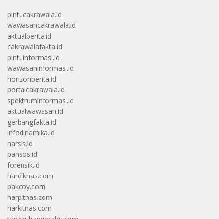
pintucakrawala.id
wawasancakrawala.id
aktualberita.id
cakrawalafakta.id
pintuinformasi.id
wawasaninformasi.id
horizonberita.id
portalcakrawala.id
spektruminformasi.id
aktualwawasan.id
gerbangfakta.id
infodinamika.id
narsis.id
pansos.id
forensik.id
hardiknas.com
pakcoy.com
harpitnas.com
harkitnas.com
tangkubanperahu.com