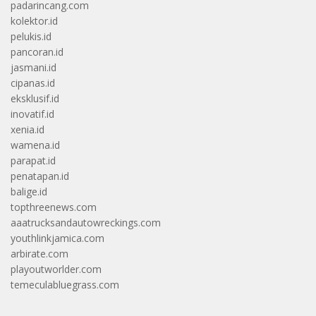
padarincang.com
kolektor.id
pelukis.id
pancoran.id
jasmani.id
cipanas.id
eksklusif.id
inovatif.id
xenia.id
wamena.id
parapat.id
penatapan.id
balige.id
topthreenews.com
aaatrucksandautowreckings.com
youthlinkjamica.com
arbirate.com
playoutworlder.com
temeculabluegrass.com