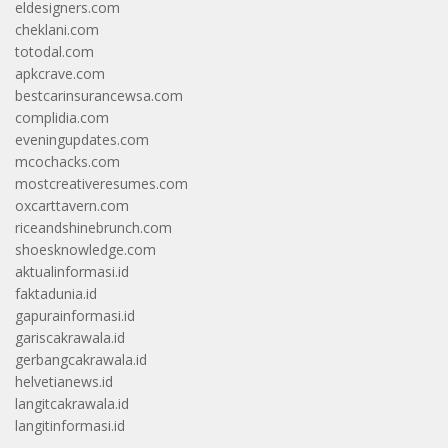
eldesigners.com
cheklani.com
totodal.com
apkcrave.com
bestcarinsurancewsa.com
complidia.com
eveningupdates.com
mcochacks.com
mostcreativeresumes.com
oxcarttavern.com
riceandshinebrunch.com
shoesknowledge.com
aktualinformasi.id
faktadunia.id
gapurainformasi.id
gariscakrawala.id
gerbangcakrawala.id
helvetianews.id
langitcakrawala.id
langitinformasi.id