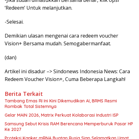
-Jika sudah dimasukkan Bersama benar, klik opsi
‘Redeem’ Untuk melanjutkan.
-Selesai.
Demikian ulasan mengenai cara redeem voucher
Vision+ Bersama mudah. Semogabermanfaat.
(dan)
Artikel ini disadur –> Sindonews Indonesia News: Cara
Redeem Voucher Vision+, Cuma Beberapa Langkah!
Berita Terkait
Tambang Emas RI Ini Kini Dikemudikan AI, BRMS Resmi
Rombak Total Sistemnya
Gelar MAIN 2026, Matrix Perkuat Kolaborasi Industri ISP
Samsung Sebut Krisis RAM Berencana Memperburuk Pasar HP
Ke 2027
Proteksi Kanker mRNA Buatan Rusia Siap Selamatkan Umat