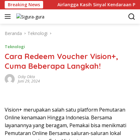
Langsung
r Juni 2026
Breaking News
Airlangga Kasih Sinyal Kendaraan Pribadi H
ke
konten
Beranda
Teknologi
Teknologi
Cara Redeem Voucher Vision+,
Cuma Beberapa Langkah!
Ocky Okta
Juni 29, 2024
Vision+ merupakan salah satu platform Pemutaran
Online kenamaan Hingga Indonesia. Bersama
layanannya yang beragam, Pemakai bisa menikmati
Pemutaran Online Bersama saluran-saluran lokal