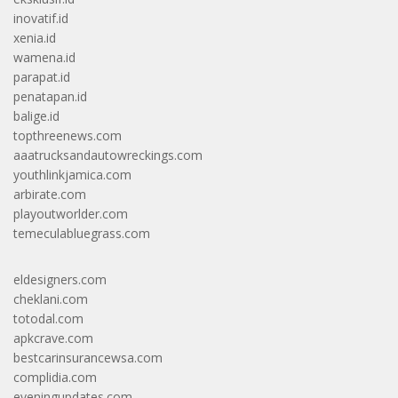
inovatif.id
xenia.id
wamena.id
parapat.id
penatapan.id
balige.id
topthreenews.com
aaatrucksandautowreckings.com
youthlinkjamica.com
arbirate.com
playoutworlder.com
temeculabluegrass.com
eldesigners.com
cheklani.com
totodal.com
apkcrave.com
bestcarinsurancewsa.com
complidia.com
eveningupdates.com