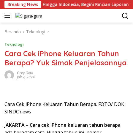
Langsung
Pengangguran Hingga Indonesia, Begini Rincian Laporan BPS
Breaking News
ke
konten
Beranda
Teknologi
Teknologi
Cara Cek iPhone Keluaran Tahun
Berapa? Yuk Simak Penjelasannya
Ocky Okta
Juli 2, 2024
Cara Cek iPhone Keluaran Tahun Berapa. FOTO/ DOK
SINDOnews
JAKARTA
–
Cara cek iPhone keluaran tahun berapa
ada beragam cara. Hingga tahun ini, nomor