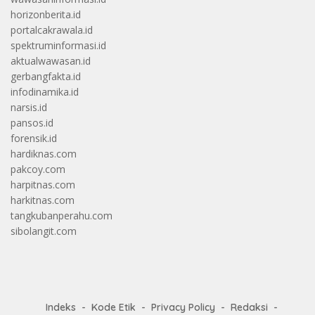
horizonberita.id
portalcakrawala.id
spektruminformasi.id
aktualwawasan.id
gerbangfakta.id
infodinamika.id
narsis.id
pansos.id
forensik.id
hardiknas.com
pakcoy.com
harpitnas.com
harkitnas.com
tangkubanperahu.com
sibolangit.com
Indeks
Kode Etik
Privacy Policy
Redaksi