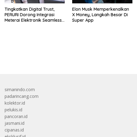
Tingkatkan Digital Trust,
Elon Musk Memperkenalkan
PERURI Dorong Integrasi
X Money, Langkah Besar Di
Meterai Elektronik Seamless
Super App
Di Layanan Karantina
bandar besar starlight princess1000 bagi bonus
simanindo.com
padarincang.com
kolektor.id
pelukis.id
pancoran.id
jasmani.id
cipanas.id
eksklusif.id