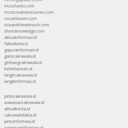
mcochacks.com
mostcreativeresumes.com
oxcarttavern.com
riceandshinebrunch.com
shoesknowledge.com
aktualinformasi.id
faktadunia.id
gapurainformasi.id
gariscakrawala.id
gerbangcakrawala.id
helvetianews.id
langitcakrawala.id
langitinformasi.id
pintucakrawala.id
wawasancakrawala.id
aktualberita.id
cakrawalafakta.id
pintuinformasi.id
wawasaninformasi.id