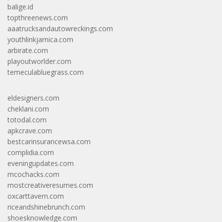
balige.id
topthreenews.com
aaatrucksandautowreckings.com
youthlinkjamica.com
arbirate.com
playoutworlder.com
temeculabluegrass.com
eldesigners.com
cheklani.com
totodal.com
apkcrave.com
bestcarinsurancewsa.com
complidia.com
eveningupdates.com
mcochacks.com
mostcreativeresumes.com
oxcarttavern.com
riceandshinebrunch.com
shoesknowledge.com