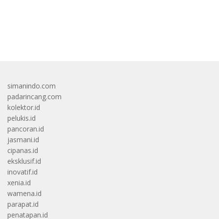
bandar besar starlight princess1000 bagi bonus
simanindo.com
padarincang.com
kolektor.id
pelukis.id
pancoran.id
jasmani.id
cipanas.id
eksklusif.id
inovatif.id
xenia.id
wamena.id
parapat.id
penatapan.id