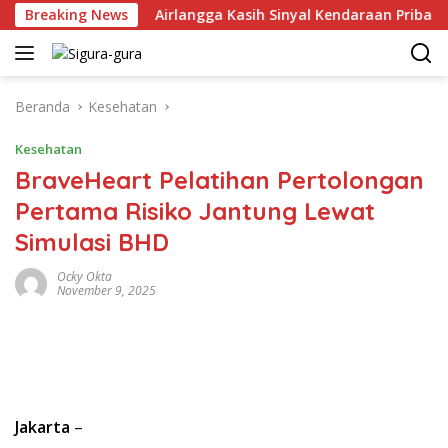
Langsung
 2026
Breaking News
Airlangga Kasih Sinyal Kendaraan Pribadi Hybrid 
ke
konten
Beranda
Kesehatan
Kesehatan
BraveHeart Pelatihan Pertolongan
Pertama Risiko Jantung Lewat
Simulasi BHD
Ocky Okta
November 9, 2025
Jakarta
–