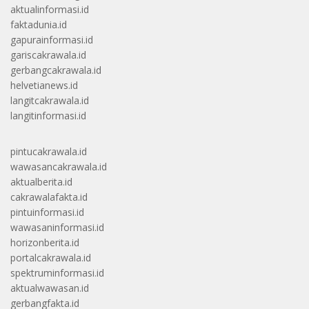
aktualinformasi.id
faktadunia.id
gapurainformasi.id
gariscakrawala.id
gerbangcakrawala.id
helvetianews.id
langitcakrawala.id
langitinformasi.id
pintucakrawala.id
wawasancakrawala.id
aktualberita.id
cakrawalafakta.id
pintuinformasi.id
wawasaninformasi.id
horizonberita.id
portalcakrawala.id
spektruminformasi.id
aktualwawasan.id
gerbangfakta.id