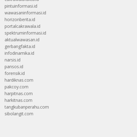
pintuinformasi.id
wawasaninformasi.id
horizonberita.id
portalcakrawala.id
spektruminformasi.id
aktualwawasan.id
gerbangfakta.id
infodinamika.id
narsis.id
pansos.id
forensik.id
hardiknas.com
pakcoy.com
harpitnas.com
harkitnas.com
tangkubanperahu.com
sibolangit.com