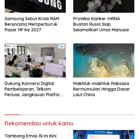
Samsung Sebut Krisis RAM
Proteksi Kanker mRNA
Berencana Memperburuk
Buatan Rusia Siap
Pasar HP Ke 2027
Selamatkan Umat Manusia
Dukung Konversi Digital
Makhluk-makhluk Raksasa
Pembelajaran, Telkom
Bermunculan Hingga Dasar
Perluas Jangkauan Platform
Laut China
PIJAR Hingga Ratusan Ribu
Siswa
Rekomendasi untuk kamu
Tambang Emas RI Ini Kini