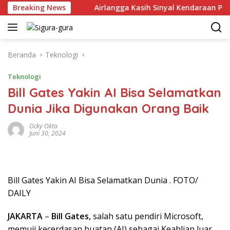
Langsung
r Juni 2026
Breaking News
Airlangga Kasih Sinyal Kendaraan Pribadi H
ke
konten
Beranda
Teknologi
Teknologi
Bill Gates Yakin AI Bisa Selamatkan
Dunia Jika Digunakan Orang Baik
Ocky Okta
Juni 30, 2024
Bill Gates Yakin AI Bisa Selamatkan Dunia . FOTO/
DAILY
JAKARTA
–
Bill Gates,
salah satu pendiri Microsoft,
memuji kecerdasan buatan (AI) sebagai Keahlian luar