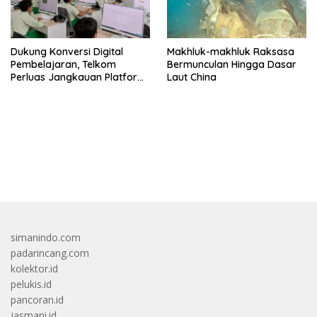
Dukung Konversi Digital
Makhluk-makhluk Raksasa
Pembelajaran, Telkom
Bermunculan Hingga Dasar
Perluas Jangkauan Platform
Laut China
PIJAR Hingga Ratusan Ribu
Siswa
bandar besar starlight princess1000 bagi bonus
simanindo.com
padarincang.com
kolektor.id
pelukis.id
pancoran.id
jasmani.id