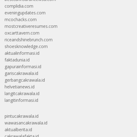
complidia.com
eveningupdates.com
mcochacks.com
mostcreativeresumes.com
oxcarttavern.com
riceandshinebrunch.com
shoesknowledge.com
aktualinformasi.id
faktadunia.id
gapurainformasi.id
gariscakrawala.id
gerbangcakrawala.id
helvetianews.id
langitcakrawala.id
langitinformasi.id
pintucakrawala.id
wawasancakrawala.id
aktualberita.id
cakrawalafakta.id