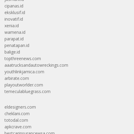
cipanas.id
eksklusif.id
inovatif.id
xenia.id
wamena.id
parapat.id
penatapan.id
balige.id
topthreenews.com
aaatrucksandautowreckings.com
youthlinkjamica.com
arbirate.com
playoutworlder.com
temeculabluegrass.com
eldesigners.com
cheklani.com
totodal.com
apkcrave.com
bestcarinsurancewsa.com