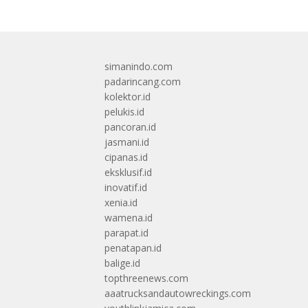
simanindo.com
padarincang.com
kolektor.id
pelukis.id
pancoran.id
jasmani.id
cipanas.id
eksklusif.id
inovatif.id
xenia.id
wamena.id
parapat.id
penatapan.id
balige.id
topthreenews.com
aaatrucksandautowreckings.com