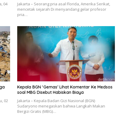
, 04
Jakarta – Seorang pria asal Florida, Amerika Serikat,
mencetak sejarah Di menyandang gelar profesor
pria…
gga
Kepala BGN ‘Gemas’ Lihat Komentar Ke Medsos
soal MBG Disebut Habiskan Biaya
u, 02
Jakarta – Kepala Badan Gizi Nasional (BGN)
Sudaryono menegaskan bahwa Langkah Makan
Bergizi Gratis (MBG)…