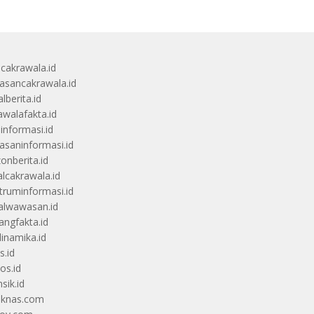
ucakrawala.id
sancakrawala.id
lberita.id
awalafakta.id
uinformasi.id
saninformasi.id
zonberita.id
alcakrawala.id
truminformasi.id
alwawasan.id
angfakta.id
dinamika.id
s.id
os.id
sik.id
iknas.com