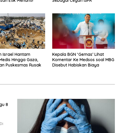
an Etik Menanti!
Sebagai Cegah ISPA
 Israel Hantam
Kepala BGN ‘Gemas’ Lihat
edis Hingga Gaza,
Komentar Ke Medsos soal MBG
aan Puskesmas Rusak
Disebut Habiskan Biaya
gu 8
Di