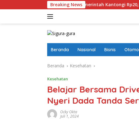
Langsung
Perampasan Aset
Breaking News
Pemerintah Kantongi Rp20,98 Miliar D
ke
konten
Beranda
Nasional
Bisnis
Otomot
Beranda
Kesehatan
Kesehatan
Belajar Bersama Driver
Nyeri Dada Tanda Se
Ocky Okta
Juli 1, 2024