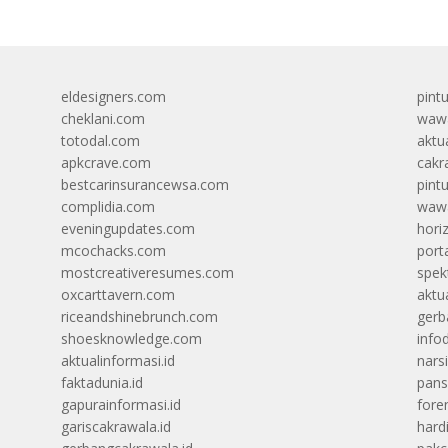
eldesigners.com
pint
cheklani.com
wawa
totodal.com
aktua
apkcrave.com
cakr
bestcarinsurancewsa.com
pint
complidia.com
wawa
eveningupdates.com
hori
mcochacks.com
port
mostcreativeresumes.com
spek
oxcarttavern.com
aktu
riceandshinebrunch.com
gerb
shoesknowledge.com
info
aktualinformasi.id
narsi
faktadunia.id
pans
gapurainformasi.id
foren
gariscakrawala.id
hard