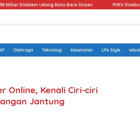
idalam Lelang Batu Bara Sitaan
PHEV Disebut Solusi Tra
if
Olahraga
Teknologi
Kesehatan
Life Style
Wisa
band
 Online, Kenali Ciri-ciri
rangan Jantung